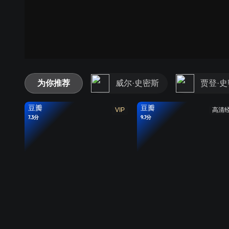
为你推荐
威尔·史密斯
贾登·
豆瓣
豆瓣
VIP
高清
7.3分
9.7分