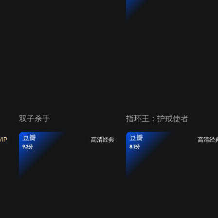
双子杀手
指环王：护戒使者
豆瓣
豆瓣
VIP
高清经典
高清经
9.2分
8.7分