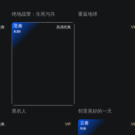
绝地战警：生死与共
重返地球
豆瓣
经典
高清经典
VI
8.3分
黑衣人
邻里美好的一天
豆瓣
经典
VIP
VI
9.1分