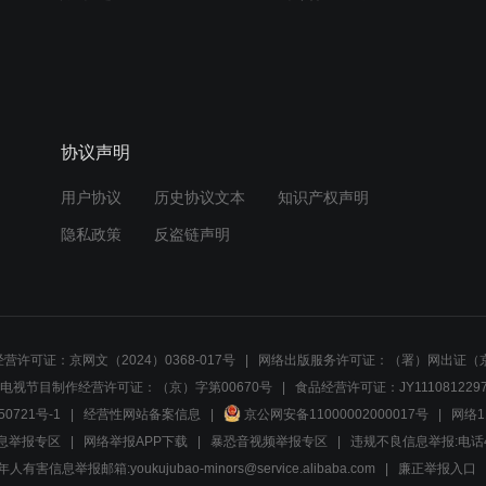
协议声明
用户协议
历史协议文本
知识产权声明
隐私政策
反盗链声明
营许可证：京网文（2024）0368-017号
网络出版服务许可证：（署）网出证（京
电视节目制作经营许可证：（京）字第00670号
食品经营许可证：JY1110812297
50721号-1
经营性网站备案信息
京公网安备11000002000017号
网络1
息举报专区
网络举报APP下载
暴恐音视频举报专区
违规不良信息举报:电话40081
人有害信息举报邮箱:youkujubao-minors@service.alibaba.com
廉正举报入口