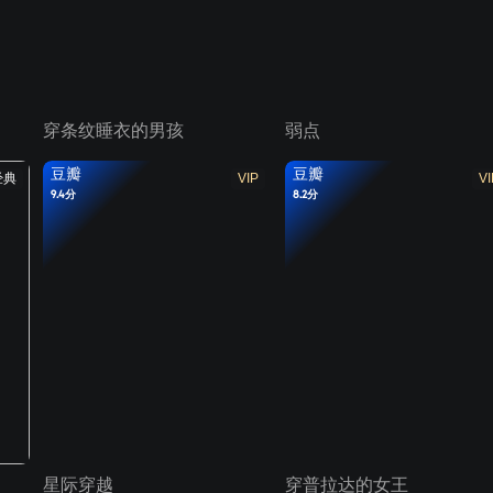
穿条纹睡衣的男孩
弱点
豆瓣
豆瓣
经典
VIP
VI
9.4分
8.2分
星际穿越
穿普拉达的女王