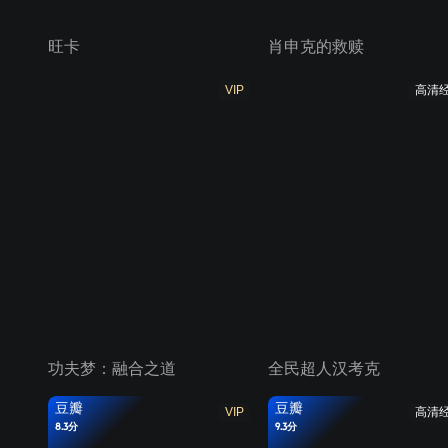
旺卡
肖申克的救赎
VIP
高清
功夫梦：融合之道
全民超人汉考克
豆瓣
豆瓣
VIP
高清
8.3分
9.3分