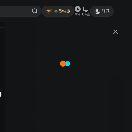
会员特惠
登录
历史
客户端
视频
讨论
8190
当幸福来敲门
简介
78.47
9.5分
9.1分
剧情
传记
家庭
N刷指数
威尔·史密斯 贾登·史密斯 坦迪·牛顿 布莱恩·豪威 | 单亲爸
爸失业后奋力拼搏，带着儿子在困境中挣扎，靠顽强坚持
敲开幸福之门。
最低6元/月升SVIP
与家人共享电视端极致观看体验