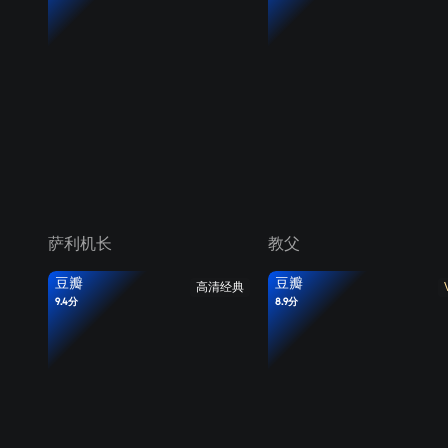
萨利机长
教父
豆瓣
豆瓣
高清经典
9.4分
8.9分