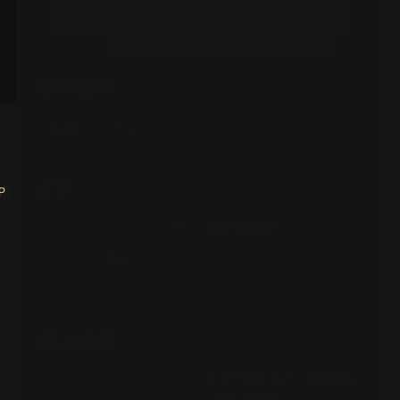
立即升级
语言选择
英语
普通话
正片
P
当幸福来敲门
VIP
周边视频
父亲节佳片推荐，和爸爸看
一场人生电影