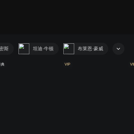
史密斯
坦迪·牛顿
布莱恩·豪威
经典
VIP
VI