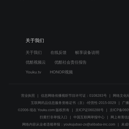
关于我们
关于我们
在线反馈
帧享设备说明
优酷视频云
优酷社会责任报告
Youku.tv
HONOR视频
营业执照
信息网络传播视听节目许可证：0108283号
网络文化经
互联网药品信息服务资格证书（京）-经营性-2015-0029
广播
©2006-现在 Youku.com 版权所有
京ICP证060288号
京ICP备060
扫黄打非举报入口
中国互联网举报中心
网上有害信
网络内容从业者违规举报：youkujubao-zx@alibaba-inc.com
未成年