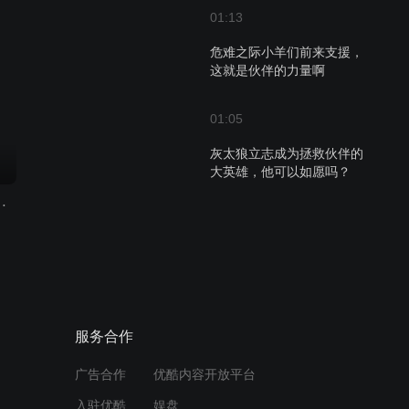
01:13
危难之际小羊们前来支援，
这就是伙伴的力量啊
01:05
灰太狼立志成为拯救伙伴的
大英雄，他可以如愿吗？
养正确价值观特辑
01:19
喜羊羊铲雪被冻成了“冰
棍”，该怎样转变现在的情况
呢？
01:17
服务合作
好久不见！羊狼家族经典角
广告合作
优酷内容开放平台
色跨时空重逢笑料不断
入驻优酷
娱盘