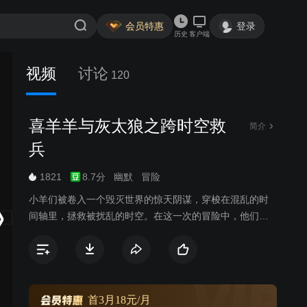
会员特惠
登录
历史
客户端
视频
讨论
120
喜羊羊与灰太狼之跨时空救
简介
兵
1821
8.7分
幽默
冒险
小羊们被卷入一个毁灭世界的惊天阴谋，穿梭在混乱的时
间轴里，拯救被扰乱的时空。在这一次的冒险中，他们穿
梭历史，回到过去，帮助一个个受到影响的老朋友，更在
这一过程里，发现一些当年隐藏在背后的真相，在逐步接
近的灭世危机中，小羊们该如何保护眼前的朋友们呢？
首3月18元/月