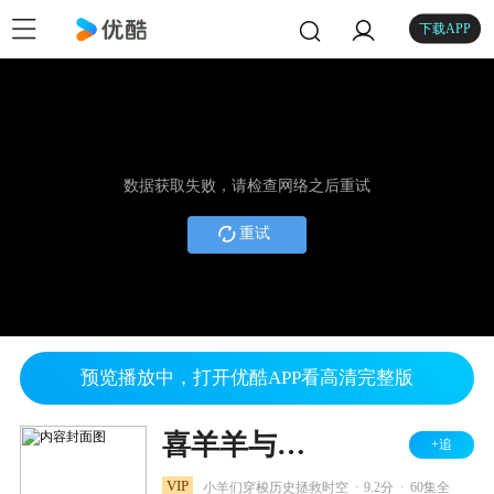
下载APP
数据获取失败，请检查网络之后重试
重试
预览播放中，打开优酷APP看高清完整版
喜羊羊与灰太狼之跨时空救兵
+追
.
.
VIP
小羊们穿梭历史拯救时空
9.2分
60集全