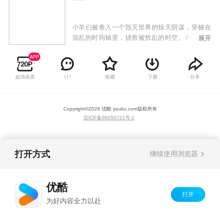
小羊们被卷入一个毁灭世界的惊天阴谋，穿梭在
混乱的时间轴里，拯救被扰乱的时空。在这一次
展开
的冒险中，他们穿梭历史，回到过去，帮助一个
个受到影响的老朋友，更在这一过程里，发现一
些当年隐藏在背后的真相，在逐步接近的灭世危
超清画质
收藏
下载
分享
117
机中，小羊们该如何保护眼前的朋友们呢？
Copyright©
2026
优酷 youku.com
版权所有
京ICP备06050721号-1
打开方式
继续使用浏览器
优酷
打开
为好内容全力以赴