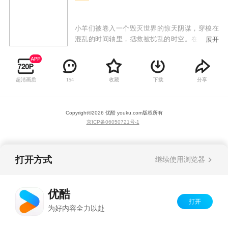
小羊们被卷入一个毁灭世界的惊天阴谋，穿梭在
混乱的时间轴里，拯救被扰乱的时空。在这一次
展开
的冒险中，他们穿梭历史，回到过去，帮助一个
个受到影响的老朋友，更在这一过程里，发现一
些当年隐藏在背后的真相，在逐步接近的灭世危
超清画质
收藏
下载
分享
154
机中，小羊们该如何保护眼前的朋友们呢？
Copyright©
2026
优酷 youku.com
版权所有
京ICP备06050721号-1
打开方式
继续使用浏览器
优酷
打开
为好内容全力以赴