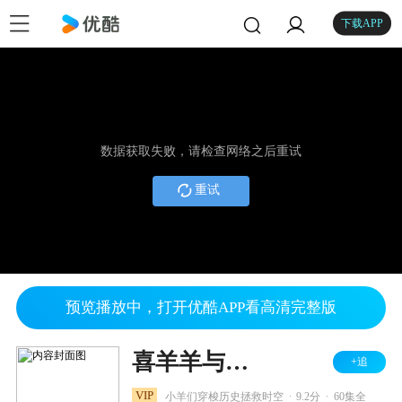
下载APP
数据获取失败，请检查网络之后重试
重试
预览播放中，打开优酷APP看高清完整版
喜羊羊与灰太狼之跨时空救兵
+追
.
.
VIP
小羊们穿梭历史拯救时空
9.2分
60集全