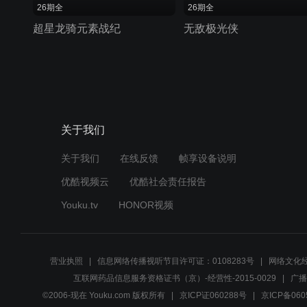
26期全
26期全
超星龙骑元素战纪
无敌极光侠
关于我们
关于我们
在线反馈
帧享设备说明
优酷视频云
优酷社会责任报告
Youku.tv
HONOR视频
营业执照
信息网络传播视听节目许可证：0108283号
网络文化经
互联网药品信息服务资格证书（京）-经营性-2015-0029
广播
©2006-现在 Youku.com 版权所有
京ICP证060288号
京ICP备060