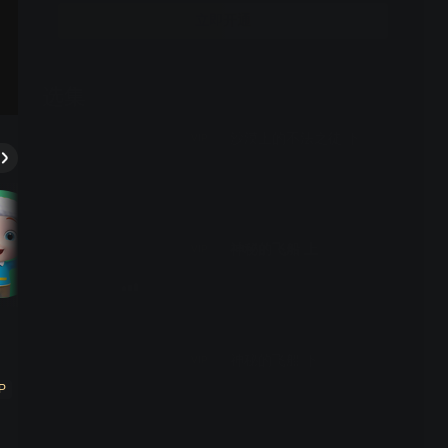
立即开通
选集
52期全
沙漠上的不法之徒 下
VIP
神秘的飞船 上
VIP
神秘的飞船 下
VIP
P