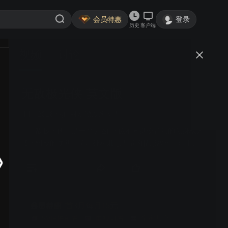
会员特惠
登录
历史
客户端
视频
讨论
无敌极光侠 英文版
简介
中国/2018/热血科幻激发想象力
《无敌极光侠》是一部讲述由4位不同身份背景的化身极光
战士组成的团队，勇斗外星邪恶力量的精彩故事，剧中诙
谐幽默的情节和炫酷的对战场面，为大家呈现出一部精彩
绝伦的科幻动画剧作。
首3月每月15元