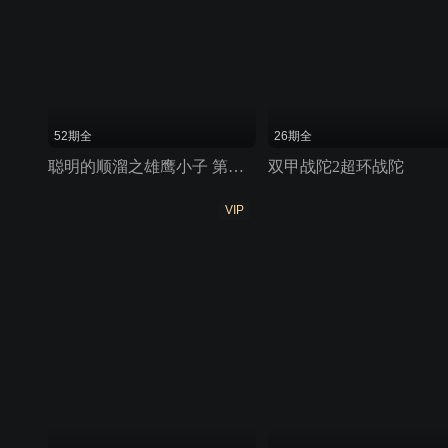
52期全
26期全
聪明的顺溜之雄鹰小子 第二季
双甲战陀2超环战陀
VIP