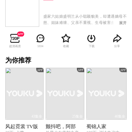
盛家六姑娘盛明兰从小聪颖貌美，却遭遇嫡母不
慈、姐妹难缠、父亲不重视、生母被害去世的困
展开
境。她藏起聪慧，掩埋锋芒，忍辱负重在逆境成
长，在万般打压之下依然自立自强，终历尽艰难
为母报仇。在这一过程中，盛明兰结识了宁远侯
超清画质
收藏
下载
分享
5934
府二公子顾廷烨。顾廷烨帮过盛明兰，也刻薄地
对待过盛明兰，他见过盛明兰软弱表皮下的聪慧
为你推荐
锐利，也见过她刚强性格中的脆弱孤单，对她早
已倾心。朝廷风云变幻，在顾廷烨的拥戴下，赵
APP
APP
APP
家旁支宗室子弟被立为太子，顾廷烨拿着勤王诏
书，大破反贼，而后拥立新帝，成为新朝第一功
臣。而后，顾廷烨略施巧计娶了盛明兰为妻。盛
明兰婚后管家业、整侯府、铲奸佞，夫妻二人解
除误会建立了深厚的感情，最终盛明兰与丈夫一
同协助明君巩固政权，二人也收获了美满的人
生。
43集全
25集全
40集全
风起霓裳 TV版
颤抖吧，阿部
蜀锦人家