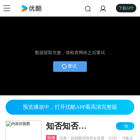
下载APP
数据获取失败，请检查网络之后重试
重试
预览播放中，打开优酷APP看高清完整版
知否知否应是绿肥红瘦 TV版
+追
.
.
独播
经典！赵丽颖演绎庶女逆袭
9.0分
78集全