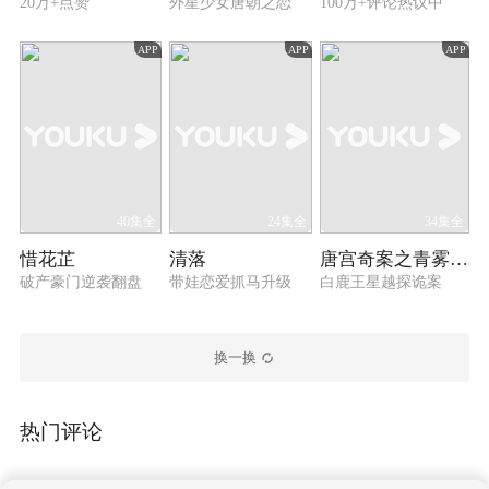
20万+点赞
外星少女唐朝之恋
100万+评论热议中
APP
APP
APP
40集全
24集全
34集全
惜花芷
清落
唐宫奇案之青雾风鸣
破产豪门逆袭翻盘
带娃恋爱抓马升级
白鹿王星越探诡案
换一换
热门评论