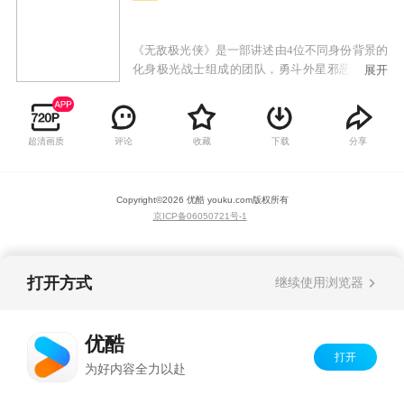
《无敌极光侠》是一部讲述由4位不同身份背景的
化身极光战士组成的团队，勇斗外星邪恶力量的
展开
精彩故事，剧中诙谐幽默的情节和炫酷的对战场
面，为大家呈现出一部精彩绝伦的科幻动画剧
作。
超清画质
评论
收藏
下载
分享
Copyright©
2026
优酷 youku.com
版权所有
京ICP备06050721号-1
打开方式
继续使用浏览器
优酷
打开
为好内容全力以赴