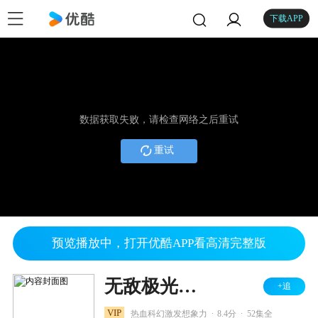
下载APP
数据获取失败，请检查网络之后重试
重试
预览播放中，打开优酷APP看高清完整版
无敌极光侠 英文版
+追
.
.
VIP
热血科幻激发想象力
8.4分
52集全