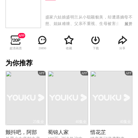
盛家六姑娘盛明兰从小聪颖貌美，却遭遇嫡母不
慈、姐妹难缠、父亲不重视、生母被害去世的困
展开
境。她藏起聪慧，掩埋锋芒，忍辱负重在逆境成
长，在万般打压之下依然自立自强，终历尽艰难
为母报仇。在这一过程中，盛明兰结识了宁远侯
超清画质
收藏
下载
分享
20890
府二公子顾廷烨。顾廷烨帮过盛明兰，也刻薄地
对待过盛明兰，他见过盛明兰软弱表皮下的聪慧
为你推荐
锐利，也见过她刚强性格中的脆弱孤单，对她早
已倾心。朝廷风云变幻，在顾廷烨的拥戴下，赵
APP
APP
APP
家旁支宗室子弟被立为太子，顾廷烨拿着勤王诏
书，大破反贼，而后拥立新帝，成为新朝第一功
臣。而后，顾廷烨略施巧计娶了盛明兰为妻。盛
明兰婚后管家业、整侯府、铲奸佞，夫妻二人解
除误会建立了深厚的感情，最终盛明兰与丈夫一
同协助明君巩固政权，二人也收获了美满的人
生。
25集全
40集全
40集全
颤抖吧，阿部
蜀锦人家
惜花芷