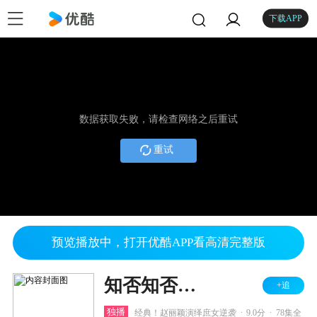
下载APP
数据获取失败，请检查网络之后重试
重试
预览播放中，打开优酷APP看高清完整版
知否知否应是绿肥红瘦 TV版
+追
.
.
独播
经典！赵丽颖演绎庶女逆袭
9.0分
78集全