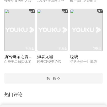
外星少女唐朝之恋
100万+评论热议中
破产豪门逆袭翻盘
APP
APP
APP
34集全
36集全
59集全
唐宫奇案之青雾风鸣
媚者无疆
琉璃
白鹿王星越探诡案
晚安CP凄美绝恋
初遇夫妇十世痴恋
换一换
热门评论