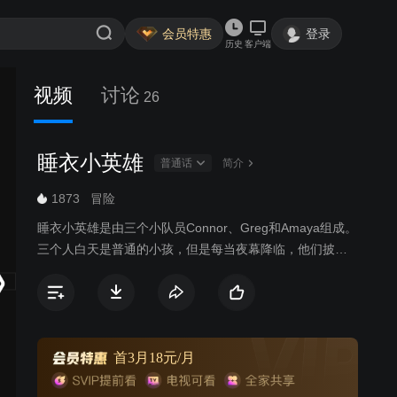
会员特惠
登录
历史
客户端
视频
讨论
26
睡衣小英雄
普通话
简介
1873
冒险
睡衣小英雄是由三个小队员Connor、Greg和Amaya组成。
三个人白天是普通的小孩，但是每当夜幕降临，他们披上
睡衣带上面具之后，就变身超级英雄。他们探险、解决谜
题，并在成长中学会很多知识。
首3月18元/月