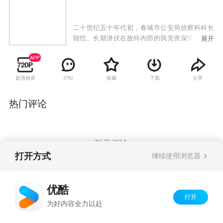
二十世纪五十年代初，春城市公安局侦察科科长
陆恺、长期潜伏在敌特内部的我党资深情报人员
展开
曹创与国民党军统局原沈阳站站长崔圣文结拜为
异姓兄弟，三人为了民族大义，怀揣起不同的政
见与信仰，同仇敌忾、浴血奋战，共同追缉日本
超清画质
收藏
下载
分享
3782
间谍“麻雀”及其隐瞒了在日军731细菌部队作恶经
历的父亲，向他们讨还血债，并为无数抗日烈士
复仇。
热门评论
暂无评论
打开方式
继续使用浏览器
Copyright©
2026
优酷 youku.com
版权所有
优酷
京ICP备06050721号-1
打开
为好内容全力以赴