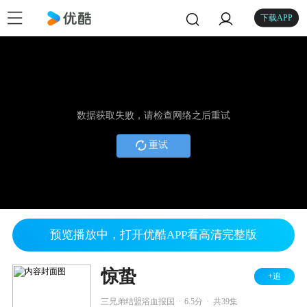
下载APP
数据获取失败，请检查网络之后重试
重试
预览播放中，打开优酷APP看高清完整版
惊蛰
+追
.
.
三兄弟结盟浴血报国
6.5分
共39集