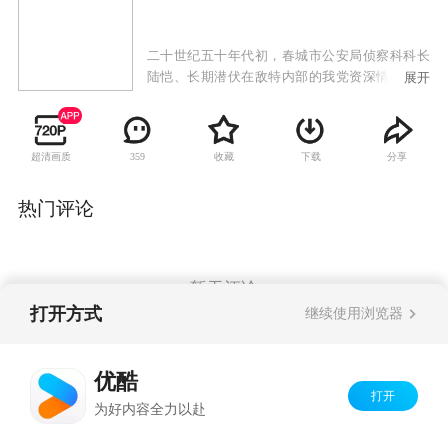
二十世纪五十年代初，春城市公安局侦察科科长
陆恺、长期潜伏在敌特内部的我党资深情报人员
展开
曹创与国民党军统局原沈阳站站长崔圣文结拜为
异姓兄弟，三人为了民族大义，怀揣起不同的政
见与信仰，同仇敌忾、浴血奋战，共同追缉日本
超清画质
收藏
下载
分享
359
间谍“麻雀”及其隐瞒了在日军731细菌部队作恶经
历的父亲，向他们讨还血债，并为无数抗日烈士
复仇。
热门评论
暂无评论
打开方式
继续使用浏览器
Copyright©
2026
优酷 youku.com
版权所有
优酷
京ICP备06050721号-1
打开
为好内容全力以赴