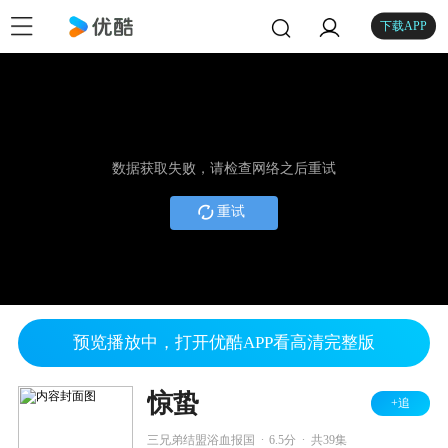
下载APP
数据获取失败，请检查网络之后重试
重试
预览播放中，打开优酷APP看高清完整版
惊蛰
+追
.
.
三兄弟结盟浴血报国
6.5分
共39集