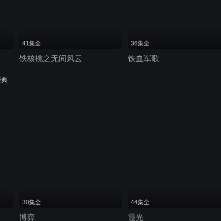
41集全
36集全
铁核桃之无间风云
铁血军歌
经典
30集全
44集全
博弈
霞光