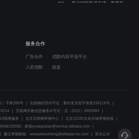
贵婉被害香消玉殒，贵翼思
预告
念妹妹出幻觉
01:38
【悬崖】06：周乙赌场搭救
服务合作
痞子春三，发展他成为眼线
广告合作
优酷内容开放平台
02:49
入驻优酷
娱盘
资历平上坟迟到，遭哥哥吐
槽不学无术
01:06
）字第266号
出版物经营许可证：新出发京批字第直150118号
伍先明挑拨离间，陷害武琳
6214
互联网宗教信息服务许可证：京（2022）0000083
写保证书投靠皇军
10报警服务
北京互联网举报中心
北京12345文化市场举报热线
00580、邮箱youkujubao@service.alibaba.com
02:30
廉正举报邮箱：wenyulianzheng@alibaba-inc.com
算法公示