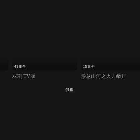
41集全
18集全
双刺 TV版
形意山河之火力拳开
独播