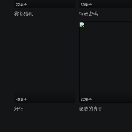
22集全
35集全
雾都猎狐
铜鼓密码
40集全
32集全
奸细
怒放的青春