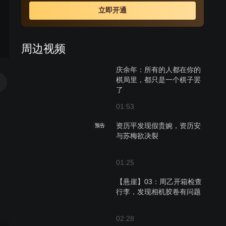
立即开通
周边视频
庆余年：所有的人都在你的
棋局里，都只是一个棋子罢
了
01:53
资历平发现假贵婉，资历安
预告
与苏梅欲决裂
01:25
【悬崖】03：周乙开箱检查
行李，发现相机胶卷有问题
02:28