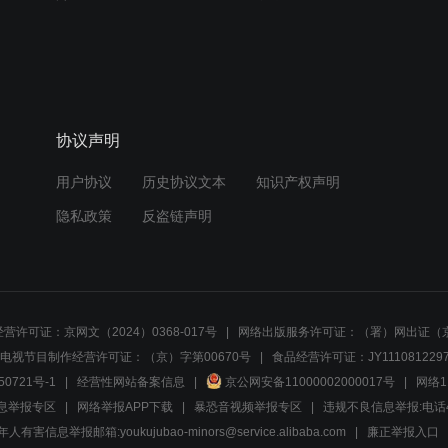
协议声明
用户协议
历史协议文本
知识产权声明
隐私政策
反盗链声明
营许可证：京网文（2024）0368-017号
网络出版服务许可证：（署）网出证（京
电视节目制作经营许可证：（京）字第00670号
食品经营许可证：JY1110812297
50721号-1
经营性网站备案信息
京公网安备11000002000017号
网络1
息举报专区
网络举报APP下载
暴恐音视频举报专区
违规不良信息举报:电话40081
人有害信息举报邮箱:youkujubao-minors@service.alibaba.com
廉正举报入口