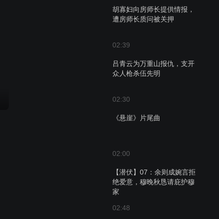
胡寡妇向房师长提供情报，
遭房师长质问被关押
02:39
吕青云为万重山报仇，支开
众人枪杀伍先明
02:30
《悬崖》片尾曲
02:00
【潜伏】07：余则成婉言拒
绝爱意，穆晚秋恳请庇护穆
家
02:48