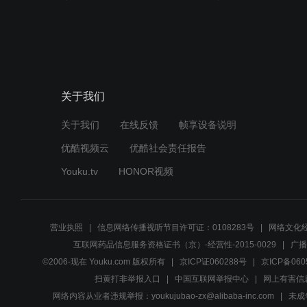
关于我们
关于我们
在线反馈
帧享设备说明
优酷视频云
优酷社会责任报告
Youku.tv
HONOR视频
营业执照
信息网络传播视听节目许可证：0108283号
网络文化经
互联网药品信息服务资格证书（京）-经营性-2015-0029
广播
©2006-现在 Youku.com 版权所有
京ICP证060288号
京ICP备060
扫黄打非举报入口
中国互联网举报中心
网上有害信
网络内容从业者违规举报：youkujubao-zx@alibaba-inc.com
未成年