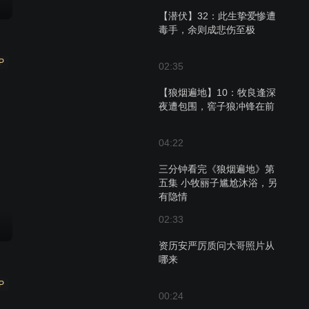
【潜伏】32：此生挚爱惨遭
毒手，余则成悲伤至极
P
02:35
【狼烟遍地】10：牧良逢深
夜遭包围，窖子狼冲锋在前
04:22
三分钟看完《狼烟遍地》第
五集 小牧丽子尴尬沐浴，另
有隐情
02:33
资历安严厉质问大哥照片从
哪来
P
00:24