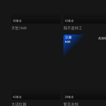
30集全
42集全
天堑1949
我不是特工
豆瓣
高清
8.0分
42集全
28集全
大话红娘
誓言永恒