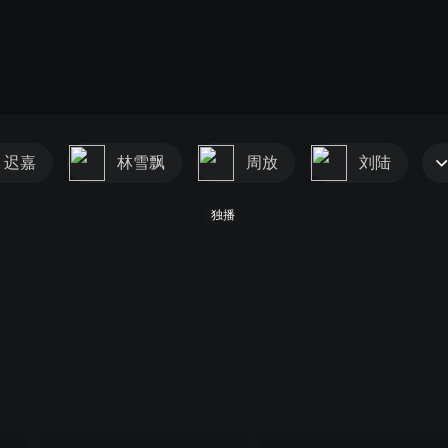
迟嘉
林雪飘
周放
刘陆
独播