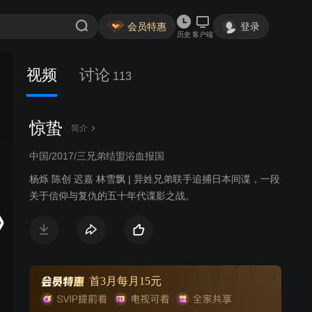
会员特惠
登录
历史
客户端
视频
讨论
113
惊蛰
简介
中国/2017/三兄弟结盟浴血报国
杨烁 陈创 迟嘉 林雪飘 | 异姓兄弟联手追捕日本间谍，一段
关于信仰与复仇的五十年代谍影之战。
首3月每月15元