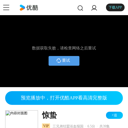
下载APP
数据获取失败，请检查网络之后重试
重试
预览播放中，打开优酷APP看高清完整版
惊蛰
+追
.
.
VIP
三兄弟结盟浴血报国
6.5分
共39集