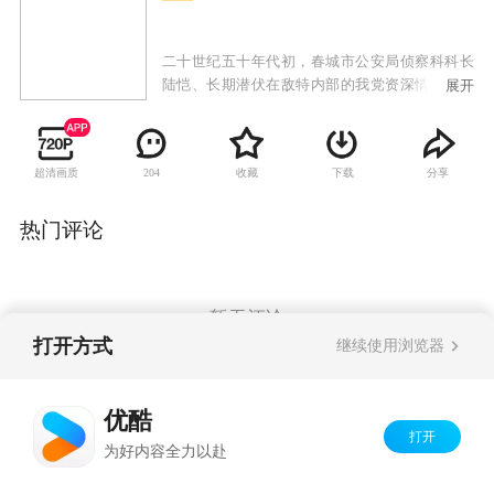
二十世纪五十年代初，春城市公安局侦察科科长
陆恺、长期潜伏在敌特内部的我党资深情报人员
展开
曹创与国民党军统局原沈阳站站长崔圣文结拜为
异姓兄弟，三人为了民族大义，怀揣起不同的政
见与信仰，同仇敌忾、浴血奋战，共同追缉日本
超清画质
收藏
下载
分享
204
间谍“麻雀”及其隐瞒了在日军731细菌部队作恶经
历的父亲，向他们讨还血债，并为无数抗日烈士
复仇。
热门评论
暂无评论
打开方式
继续使用浏览器
Copyright©
2026
优酷 youku.com
版权所有
优酷
京ICP备06050721号-1
打开
为好内容全力以赴