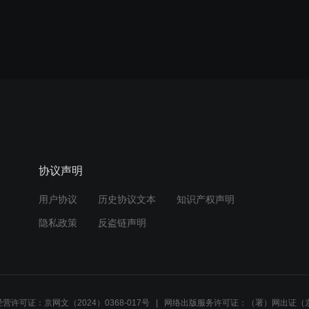
协议声明
用户协议
历史协议文本
知识产权声明
隐私政策
反盗链声明
营许可证：京网文（2024）0368-017号
网络出版服务许可证：（署）网出证（京