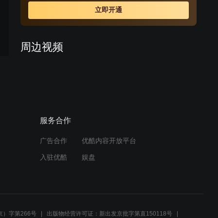
立即开通
周边视频
庆余年：所有的人都在你的
棋局里，都只是一个棋子罢
了
01:53
服务合作
【悬崖】33：周乙老魏被跟
踪，为安全两人分头走
广告合作
优酷内容开放平台
02:40
入驻优酷
娱盘
王成栋街头威胁小厮，小厮
惊恐万分跪地求饶
00:23
）字第266号
出版物经营许可证：新出发京批字第直150118号