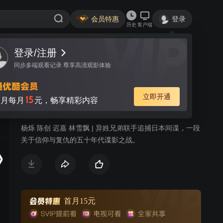
会员特惠
登录
历史
客户端
登录/注册
视频
讨论
119
同步多端观看记录 尊享高清观影体验
惊蛰
简介
立即开通
15
月每月
元，畅享精彩内容
中国/2017/三兄弟结盟浴血报国
杨烁 陈创 迟嘉 林雪飘 | 异姓兄弟联手追捕日本间谍，一段
关于信仰与复仇的五十年代谍影之战。
首月15元