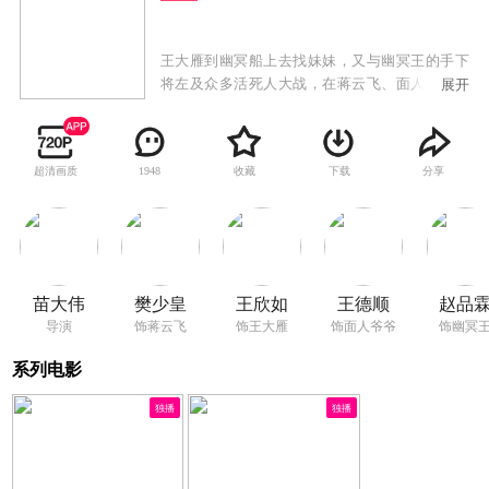
王大雁到幽冥船上去找妹妹，又与幽冥王的手下
将左及众多活死人大战，在蒋云飞、面人爷爷、
展开
蛟鲨、小柔等的帮助下，打退了幽冥王的手下，
小柔告知王大雁，妹妹没有死，而是被幽冥王带
到了魔域。王大雁不顾众人的劝说，前往魔域找
超清画质
收藏
下载
分享
1948
妹妹，蛟鲨认为小柔是奸细，在途中又遇到伏
击，蛟鲨的妹妹死去，众人终于到达魔域，幽冥
王在船上现身。大家发现，小柔真的是奸细，众
人与幽冥王大战，幽冥王要求王大雁用自己的心
换妹妹及众人的性命，大家不愿王大雁为难，一
一死去，王大雁被幽冥王打伤，幽冥船也被炸
苗大伟
樊少皇
王欣如
王德顺
赵品
毁，就在幽冥王得意之际，小柔取了幽冥王的心
导演
饰蒋云飞
饰王大雁
饰面人爷爷
饰幽冥
脏，在海中漂流的王大雁醒来，故事远没有结
束……
系列电影
独播
独播