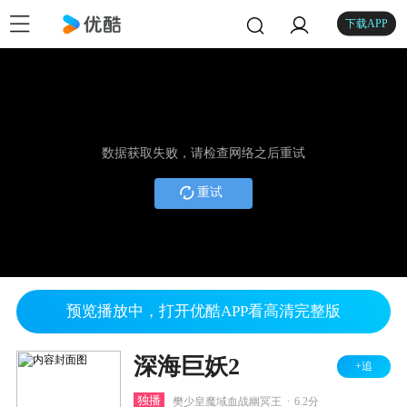
下载APP
数据获取失败，请检查网络之后重试
重试
预览播放中，打开优酷APP看高清完整版
深海巨妖2
+追
.
独播
樊少皇魔域血战幽冥王
6.2分