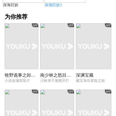
深海巨妖
深海巨妖2
为你推荐
APP
APP
APP
牧野诡事之卸岭力士
南少林之怒目金刚
深渊宝藏
小说改编冒险片
少林弟子激燃开打
藏宝海岛冒险之旅
APP
APP
APP