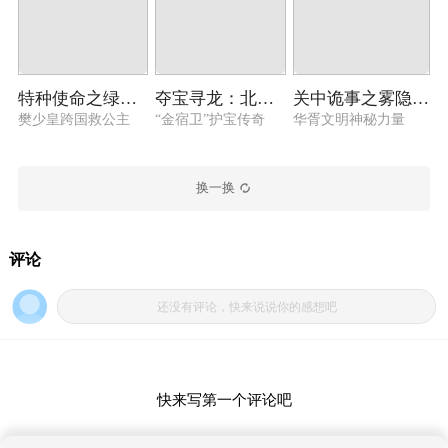
特种使命之绿色军团
夺宝寻龙：北冥鲲宫
关中诡事之雾隐藏棺
樊少皇跨国救公主
“金宿卫”护宝传奇
华胥文明神秘力量
换一换