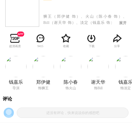
狮王（郑伊健 饰）、火山（陈小春 饰）、
Bill（谢天华 饰）、淡定（钱嘉乐 饰）、老鼠
展开
（林晓峰 饰）五个出生入死的兄弟，在恩师曹
sir（曾志伟 饰）的带领下，为了救济儿童而偷取
特效药，却惨遭设局，陷入枪林弹雨的险境之
超清画质
收藏
下载
分享
9415
中。兄弟们抱着视死如归的豪情，展开一连串的
追查与激战。他们明白，即使无法活着回来，也
比一人活着痛快！
钱嘉乐
郑伊健
陈小春
谢天华
钱嘉
导演
饰狮王
饰火山
饰Bill
饰淡定