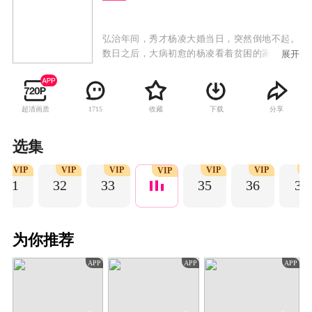
弘治年间，秀才杨凌大婚当日，突然倒地不起。
数日之后，大病初愈的杨凌看着贫困的家境，以
展开
及对自己不离不弃的新婚妻子韩幼娘，顿觉羞
愧，当即决定卖掉田地上京赶考。途径鸡鸣驿，
杨凌利用自己的聪明才智与博学强闻巧妙的帮助
超清画质
收藏
下载
分享
1715
马昂解除了杀人嫌疑，化解了一桩冤案，杨凌因
此得到县令赏识，一跃成为了鸡鸣县的师爷。而
马昂的妹妹马怜儿也因此对杨凌芳心暗许。随
选集
后，杨凌在鸡鸣驿一役上发挥了至关重要的作
VIP
VIP
VIP
VIP
VIP
V
用，战场上杨凌与微服的太子朱厚照成了生死之
VIP
31
32
33
35
36
37
交。因功进京升太子伴读的杨凌，与朱厚照情同
兄弟，二人一君一臣，在围绕皇权展开的一次次
阴谋中并肩作战，一路过关斩将，杨凌最终帮助
朱厚照登上了皇位，肃清贪官稳固了皇权，杨凌
为你推荐
也从一个普通秀才，成为了大明王朝的异姓王
爷，实现了其跌宕起伏而又波澜壮阔的传奇人
APP
APP
APP
生。