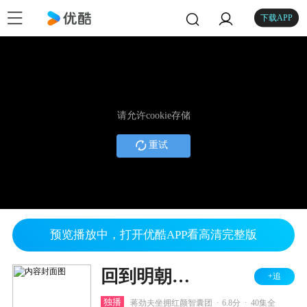
下载APP
请允许cookie存储
重试
预览播放中，打开优酷APP看高清完整版
回到明朝当王爷之杨凌传
+追
.
.
独播
蒋劲夫坐拥红颜智囊团
6.8分
40集全