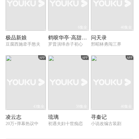
6集全
40集全
极品新娘
鹤唳华亭·高甜番外
问天录
豆腐西施牵手憨夫
罗晋演绎赤子初心
邢昭林勇闯三界
APP
APP
APP
43集全
59集全
40集全
凌云志
琉璃
寻秦记
20万+弹幕热议中
初遇夫妇十世痴恋
小说改编古装剧