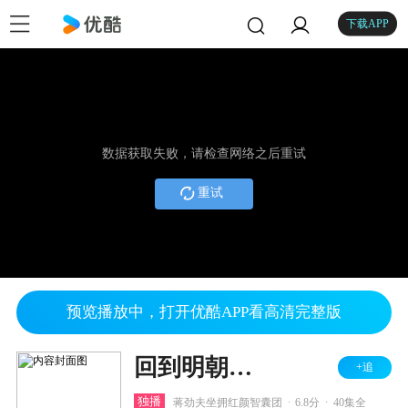
下载APP
数据获取失败，请检查网络之后重试
重试
预览播放中，打开优酷APP看高清完整版
回到明朝当王爷之杨凌传
+追
.
.
独播
蒋劲夫坐拥红颜智囊团
6.8分
40集全