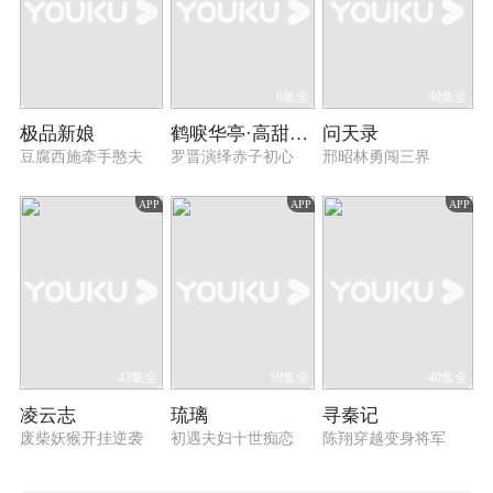
6集全
40集全
极品新娘
鹤唳华亭·高甜番外
问天录
豆腐西施牵手憨夫
罗晋演绎赤子初心
邢昭林勇闯三界
APP
APP
APP
43集全
59集全
40集全
凌云志
琉璃
寻秦记
废柴妖猴开挂逆袭
初遇夫妇十世痴恋
陈翔穿越变身将军