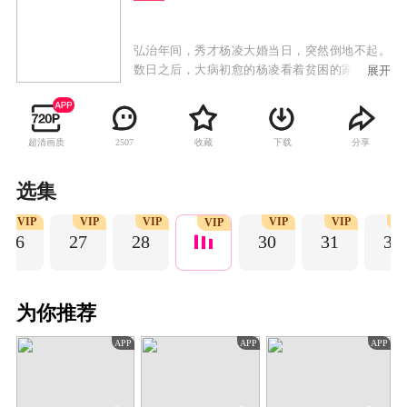
弘治年间，秀才杨凌大婚当日，突然倒地不起。
数日之后，大病初愈的杨凌看着贫困的家境，以
展开
及对自己不离不弃的新婚妻子韩幼娘，顿觉羞
愧，当即决定卖掉田地上京赶考。途径鸡鸣驿，
杨凌利用自己的聪明才智与博学强闻巧妙的帮助
超清画质
收藏
下载
分享
2507
马昂解除了杀人嫌疑，化解了一桩冤案，杨凌因
此得到县令赏识，一跃成为了鸡鸣县的师爷。而
马昂的妹妹马怜儿也因此对杨凌芳心暗许。随
选集
后，杨凌在鸡鸣驿一役上发挥了至关重要的作
VIP
VIP
VIP
VIP
VIP
V
用，战场上杨凌与微服的太子朱厚照成了生死之
VIP
26
27
28
30
31
32
交。因功进京升太子伴读的杨凌，与朱厚照情同
兄弟，二人一君一臣，在围绕皇权展开的一次次
阴谋中并肩作战，一路过关斩将，杨凌最终帮助
朱厚照登上了皇位，肃清贪官稳固了皇权，杨凌
为你推荐
也从一个普通秀才，成为了大明王朝的异姓王
爷，实现了其跌宕起伏而又波澜壮阔的传奇人
APP
APP
APP
生。