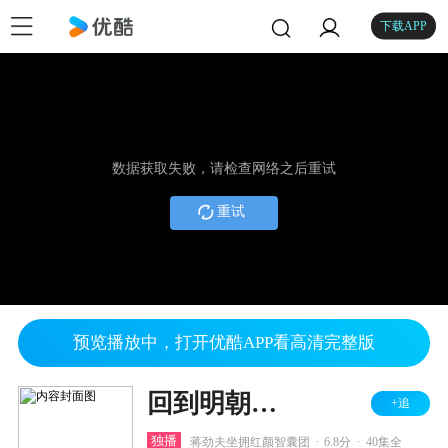
下载APP
数据获取失败，请检查网络之后重试
重试
预览播放中，打开优酷APP看高清完整版
回到明朝当王爷之杨凌传
+追
.
.
独播
蒋劲夫坐拥红颜智囊团
6.8分
40集全