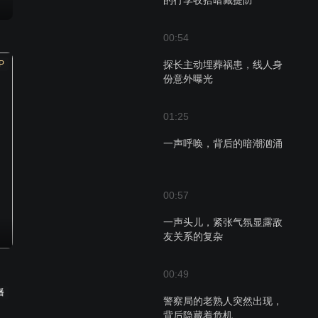
的行李收拾暗藏提防
00:54
P
探长主动埋葬祸患，线人身
份意外曝光
01:25
一声呼唤，背后的暗潮汹涌
00:57
一声头儿，紧张气氛显露敌
友关系的复杂
00:49
播
警察局的老熟人突然出现，
背后隐藏着危机