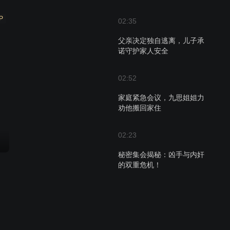
P
02:35
父亲决定独自逃离，儿子承
诺守护家人安全
02:52
家庭紧急会议，九思姐姐力
劝他搬回家住
02:23
秘密集会揭秘：凶手与内奸
的双重危机！
01:56
冯九思的后悔之选，青瑶的
愤怒与决绝