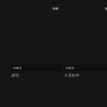
独播
40集全
32集全
摧毁
大漠枪神