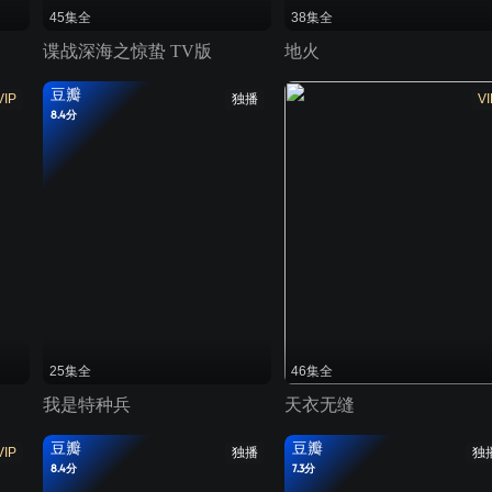
45集全
38集全
谍战深海之惊蛰 TV版
地火
豆瓣
VIP
独播
VI
8.4分
25集全
46集全
我是特种兵
天衣无缝
豆瓣
豆瓣
VIP
独播
独
8.4分
7.3分