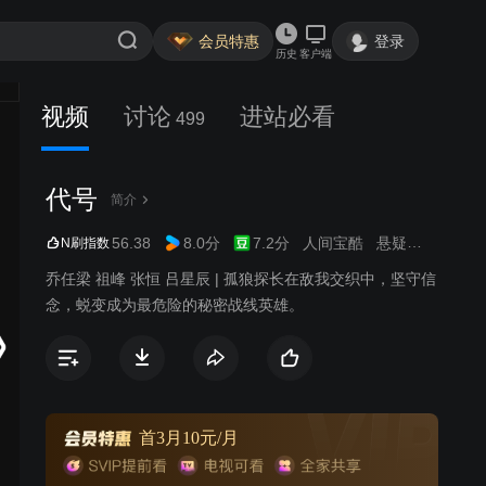
会员特惠
登录
历史
客户端
视频
讨论
进站必看
499
代号
简介
56.38
8.0分
7.2分
人间宝酷
悬疑
谍战
N刷指数
乔任梁 祖峰 张恒 吕星辰 | 孤狼探长在敌我交织中，坚守信
念，蜕变成为最危险的秘密战线英雄。
首3月10元/月