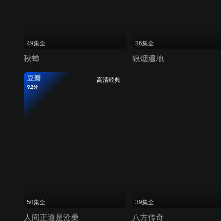
49集全
36集全
秋蝉
狼烟遍地
豆瓣
高清经典
9.2分
50集全
39集全
人间正道是沧桑
八方传奇