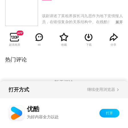
该剧讲述了英租界探长冯九思作为地下党情报人
员，在错综复杂的关系结构中、在残酷的革命环
展开
境下，忍住孤独和诱惑，最终锻造成隐忍、淡
定、果敢坚强的中共战士。
超清画质
收藏
下载
分享
48
热门评论
暂无评论
打开方式
继续使用浏览器
Copyright©
2026
优酷 youku.com
版权所有
优酷
京ICP备06050721号-1
打开
为好内容全力以赴