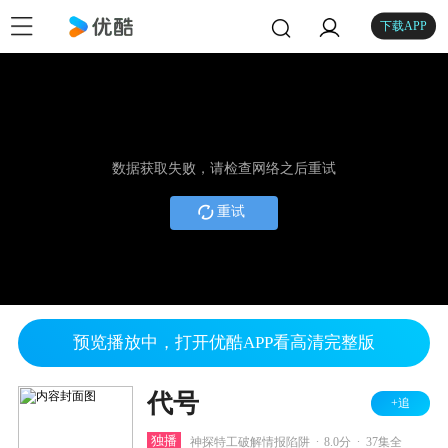
下载APP
数据获取失败，请检查网络之后重试
重试
预览播放中，打开优酷APP看高清完整版
代号
+追
.
.
独播
神探特工破解情报陷阱
8.0分
37集全