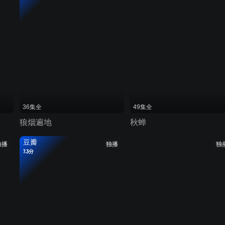
36集全
49集全
狼烟遍地
秋蝉
豆瓣
独播
独播
独
7.3分