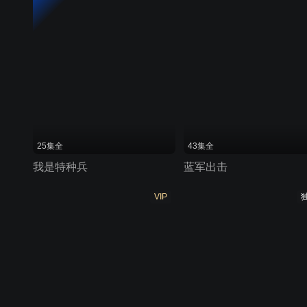
25集全
43集全
我是特种兵
蓝军出击
VIP