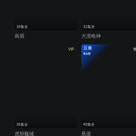
38集全
32集全
画眉
大漠枪神
豆瓣
VIP
8.4分
36集全
40集全
虎胆巍城
悬崖