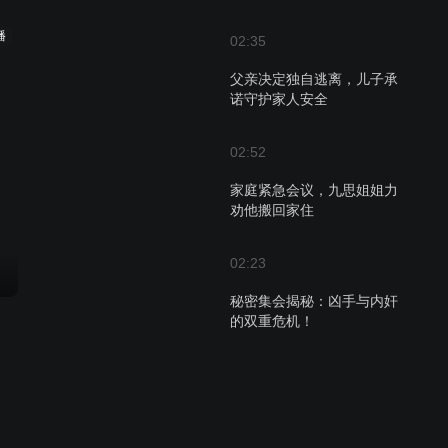
播
02:35
父亲决定独自逃离，儿子承
诺守护家人安全
02:52
家庭紧急会议，九思姐姐力
劝他搬回家住
02:23
秘密集会揭秘：凶手与内奸
的双重危机！
01:56
冯九思的后悔之选，青瑶的
愤怒与决绝