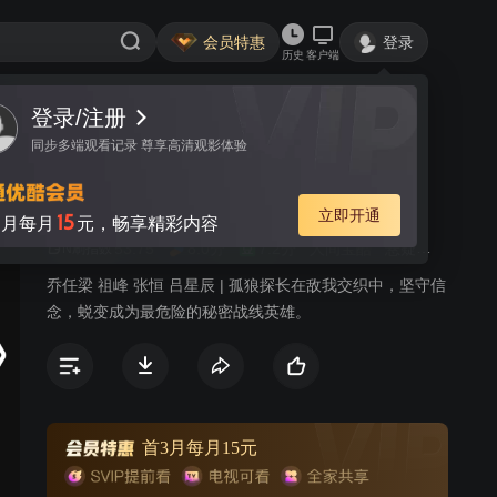
会员特惠
登录
历史
客户端
登录/注册
视频
讨论
32
同步多端观看记录 尊享高清观影体验
代号
简介
立即开通
15
月每月
元，畅享精彩内容
53.75
8.0分
7.2分
人间宝酷
悬疑
谍战
N刷指数
乔任梁 祖峰 张恒 吕星辰 | 孤狼探长在敌我交织中，坚守信
念，蜕变成为最危险的秘密战线英雄。
首3月每月15元