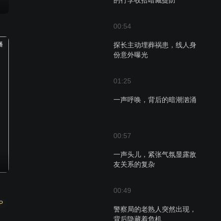
的行李收拾暗藏提防
00:54
播
探长主动埋葬祸患，线人身
份意外曝光
01:25
一声呼唤，背后的暗潮汹涌
00:57
一声头儿，紧张气氛显露敌
友关系的复杂
00:49
P
警察局的老熟人突然出现，
背后隐藏着危机