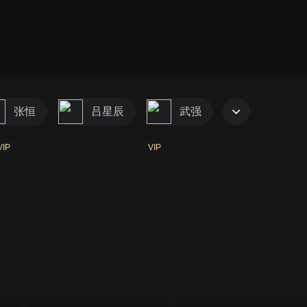
张恒
吕星辰
武强
VIP
VIP