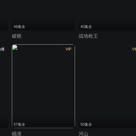
46集全
40集全
破晓
战地枪王
独播
VIP
VI
57集全
50集全
瞄准
河山