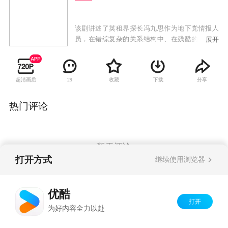
该剧讲述了英租界探长冯九思作为地下党情报人
员，在错综复杂的关系结构中、在残酷的革命环
展开
境下，忍住孤独和诱惑，最终锻造成隐忍、淡
定、果敢坚强的中共战士。
超清画质
收藏
下载
分享
29
热门评论
暂无评论
打开方式
继续使用浏览器
Copyright©
2026
优酷 youku.com
版权所有
优酷
京ICP备06050721号-1
打开
为好内容全力以赴