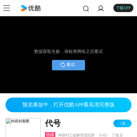
下载APP
数据获取失败，请检查网络之后重试
重试
预览播放中，打开优酷APP看高清完整版
代号
+追
.
.
独播
神探特工破解情报陷阱
8.0分
37集全