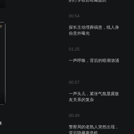
的行李收拾暗藏提防
00:54
P
探长主动埋葬祸患，线人身
份意外曝光
01:25
一声呼唤，背后的暗潮汹涌
00:57
一声头儿，紧张气氛显露敌
友关系的复杂
00:49
播
警察局的老熟人突然出现，
背后隐藏着危机