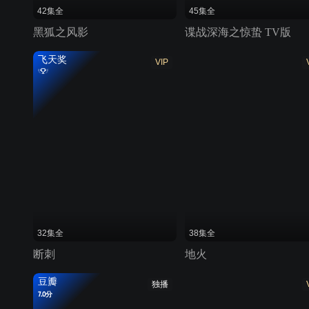
42集全
45集全
黑狐之风影
谍战深海之惊蛰 TV版
飞天奖
VIP
32集全
38集全
断刺
地火
豆瓣
独播
7.0分