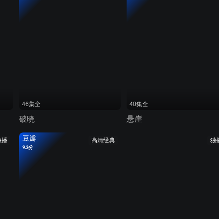
46集全
40集全
破晓
悬崖
豆瓣
独播
高清经典
独
9.2分