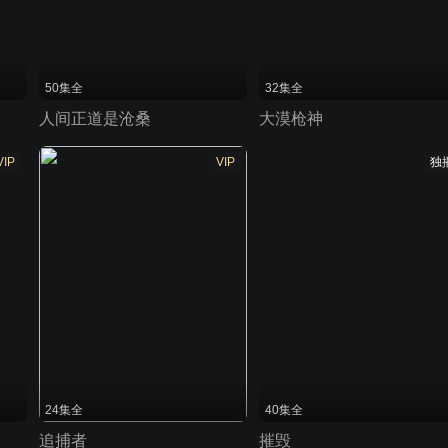
50集全
32集全
人间正道是沧桑
大漠枪神
VIP
VIP
独
24集全
40集全
追捕者
摧毁