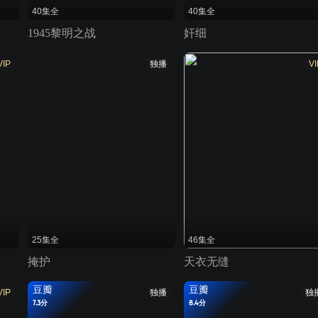
40集全
40集全
1945黎明之战
奸细
VIP
独播
VI
25集全
46集全
掩护
天衣无缝
豆瓣
豆瓣
VIP
独播
独
7.3分
8.4分