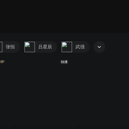
张恒
吕星辰
武强
VIP
独播