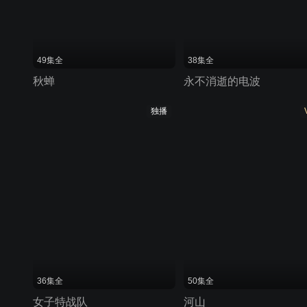
49集全
38集全
秋蝉
永不消逝的电波
独播
36集全
50集全
女子特战队
河山