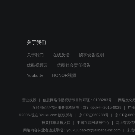
关于我们
关于我们
在线反馈
帧享设备说明
优酷视频云
优酷社会责任报告
Youku.tv
HONOR视频
营业执照
信息网络传播视听节目许可证：0108283号
网络文化经
互联网药品信息服务资格证书（京）-经营性-2015-0029
广播
©2006-现在 Youku.com 版权所有
京ICP证060288号
京ICP备060
扫黄打非举报入口
中国互联网举报中心
网上有害信
网络内容从业者违规举报：youkujubao-zx@alibaba-inc.com
未成年