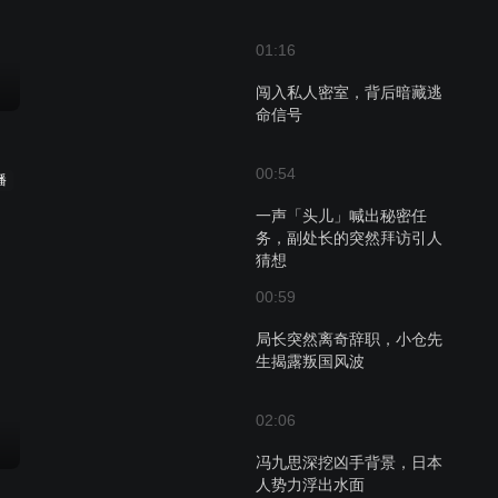
01:16
闯入私人密室，背后暗藏逃
命信号
00:54
播
一声「头儿」喊出秘密任
务，副处长的突然拜访引人
猜想
00:59
局长突然离奇辞职，小仓先
生揭露叛国风波
02:06
冯九思深挖凶手背景，日本
人势力浮出水面