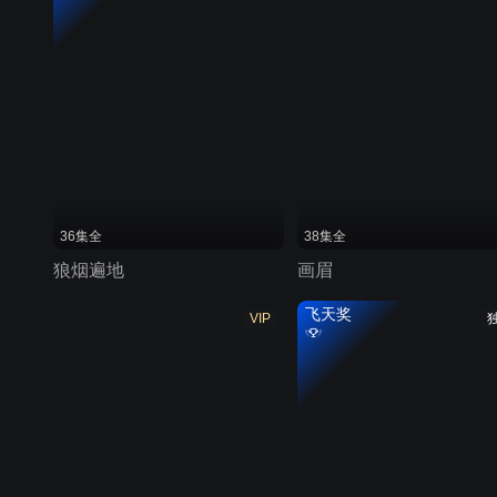
36集全
38集全
狼烟遍地
画眉
飞天奖
VIP