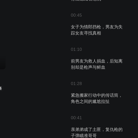
00:45
女子为情郎挡枪，男友为失
踪女友寻找真相
01:10
前男友为救人捐血，后知离
别却是枪声与鲜血
01:28
播
紧急搬家行动中的传话筒，
角色之间的尴尬拉扯
00:41
亲弟弟成了土匪，复仇枪的
子弹瞄准哥哥