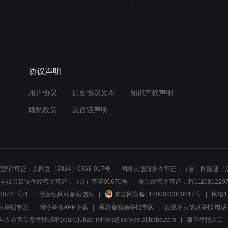
协议声明
用户协议
历史协议文本
知识产权声明
隐私政策
反盗链声明
营许可证：京网文（2024）0368-017号
网络出版服务许可证：（署）网出证（京
电视节目制作经营许可证：（京）字第00670号
食品经营许可证：JY1110812297
50721号-1
经营性网站备案信息
京公网安备11000002000017号
网络1
息举报专区
网络举报APP下载
暴恐音视频举报专区
违规不良信息举报:电话40081
人有害信息举报邮箱:youkujubao-minors@service.alibaba.com
廉正举报入口