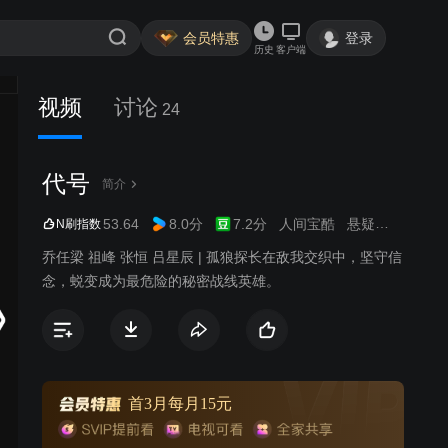
会员特惠
登录
历史
客户端
视频
讨论
24
代号
简介
53.64
8.0分
7.2分
人间宝酷
悬疑
谍战
N刷指数
乔任梁 祖峰 张恒 吕星辰 | 孤狼探长在敌我交织中，坚守信
念，蜕变成为最危险的秘密战线英雄。
首3月每月15元