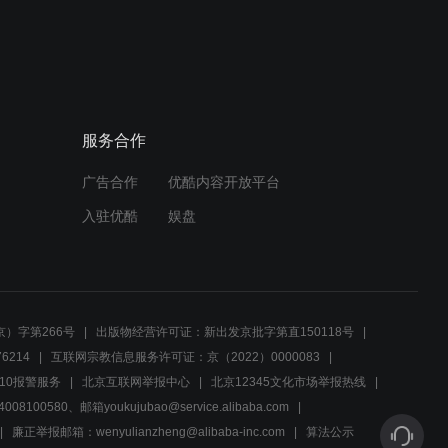
02:35
父亲决定独自逃离，儿子承
诺守护家人安全
服务合作
02:52
广告合作
优酷内容开放平台
家庭紧急会议，九思姐姐力
劝他搬回家住
入驻优酷
娱盘
02:23
秘密集会揭秘：凶手与内奸
的双重危机！
）字第266号
出版物经营许可证：新出发京批字第直150118号
6214
互联网宗教信息服务许可证：京（2022）0000083
01:56
10报警服务
北京互联网举报中心
北京12345文化市场举报热线
00580、邮箱youkujubao@service.alibaba.com
冯九思的后悔之选，青瑶的
愤怒与决绝
廉正举报邮箱：wenyulianzheng@alibaba-inc.com
算法公示