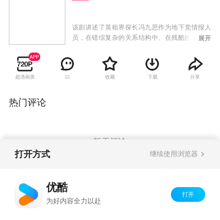
该剧讲述了英租界探长冯九思作为地下党情报人
员，在错综复杂的关系结构中、在残酷的革命环
展开
境下，忍住孤独和诱惑，最终锻造成隐忍、淡
定、果敢坚强的中共战士。
超清画质
收藏
下载
分享
55
热门评论
暂无评论
打开方式
继续使用浏览器
Copyright©
2026
优酷 youku.com
版权所有
优酷
京ICP备06050721号-1
打开
为好内容全力以赴