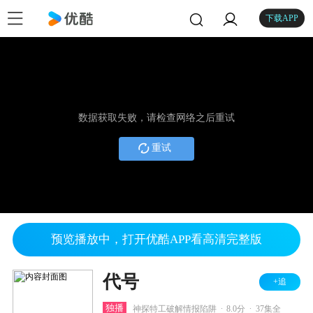
下载APP
数据获取失败，请检查网络之后重试
重试
预览播放中，打开优酷APP看高清完整版
代号
+追
.
.
独播
神探特工破解情报陷阱
8.0分
37集全