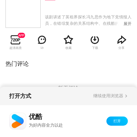
该剧讲述了英租界探长冯九思作为地下党情报人
员，在错综复杂的关系结构中、在残酷的革命环
展开
境下，忍住孤独和诱惑，最终锻造成隐忍、淡
定、果敢坚强的中共战士。
超清画质
收藏
下载
分享
59
热门评论
暂无评论
打开方式
继续使用浏览器
Copyright©
2026
优酷 youku.com
版权所有
优酷
京ICP备06050721号-1
打开
为好内容全力以赴