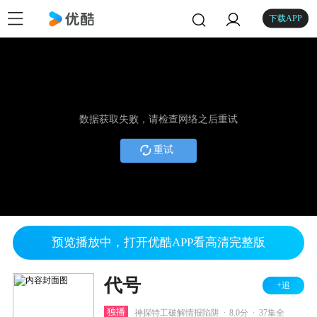
下载APP
数据获取失败，请检查网络之后重试
重试
预览播放中，打开优酷APP看高清完整版
代号
+追
.
.
独播
神探特工破解情报陷阱
8.0分
37集全