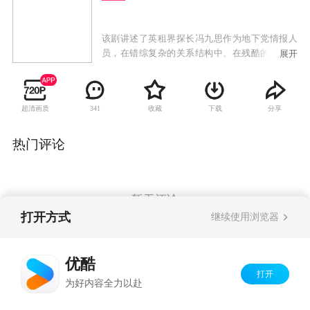
该剧讲述了英租界探长冯九思作为地下党情报人
员，在错综复杂的关系结构中、在残酷的革命环
展开
境下，忍住孤独和诱惑，最终锻造成隐忍、淡
定、果敢坚强的中共战士。
超清画质
收藏
下载
分享
341
热门评论
暂无评论
打开方式
继续使用浏览器
Copyright©
2026
优酷 youku.com
版权所有
优酷
京ICP备06050721号-1
打开
为好内容全力以赴