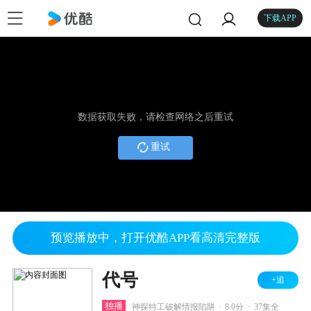
下载APP
数据获取失败，请检查网络之后重试
重试
预览播放中，打开优酷APP看高清完整版
代号
+追
.
.
独播
神探特工破解情报陷阱
8.0分
37集全