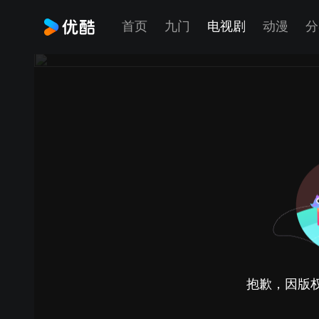
首页
九门
电视剧
动漫
分
抱歉，因版