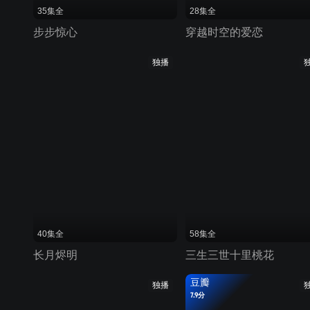
35集全
28集全
步步惊心
穿越时空的爱恋
独播
40集全
58集全
长月烬明
三生三世十里桃花
豆瓣
独播
7.9分