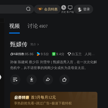
会员特惠
登录
历史
客户端
视频
讨论
4907
甄嬛传
简介
85.86
9.5分
9.4分
白玉兰
人间宝酷
女性
N刷指数
孙俪 陈建斌 蔡少芬 刘雪华 | 甄嬛选秀入宫，在一次次化解
危机中，从不谙世事的闺阁少女成长为圣母皇太后。
首3月每月12元
享热剧抢先看+跳过广告+极速下载特权