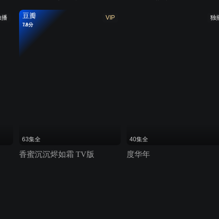
豆瓣
独播
VIP
独
7.8分
63集全
40集全
香蜜沉沉烬如霜 TV版
度华年