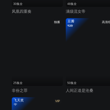
30集全
48集全
凤凰四重奏
满级流女帝
豆瓣
独播
高清
9.2分
25集全
50集全
非份之罪
人间正道是沧桑
飞天奖
VIP