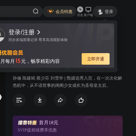
会员特惠
登录
历史
客户端
视频
讨论
5076
甄嬛传
简介
85.84
9.5分
9.4分
白玉兰
人间宝酷
女性
N刷指数
孙俪 陈建斌 蔡少芬 刘雪华 | 甄嬛选秀入宫，在一次次化解
危机中，从不谙世事的闺阁少女成长为圣母皇太后。
首月18元
SVIP提前续费享优惠