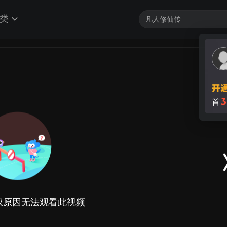
类
权原因无法观看此视频