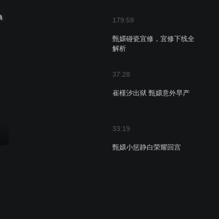
典
179:59
甄嬛碰瓷宜修，宜修下线全
解析
37:28
崔槿汐出狱 甄嬛意外早产
33:19
甄嬛小惩静白荣耀回宫
24:48
华妃螺子黛事件合集