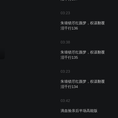
03:23
朱墙锁尽红颜梦，权谋翻覆
泪千行136
03:38
朱墙锁尽红颜梦，权谋翻覆
泪千行135
03:23
朱墙锁尽红颜梦，权谋翻覆
泪千行134
03:42
滴血验亲后半场高能版