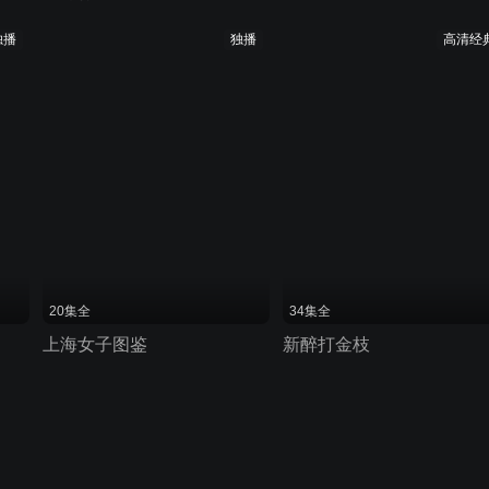
独播
独播
高清经
20集全
34集全
上海女子图鉴
新醉打金枝