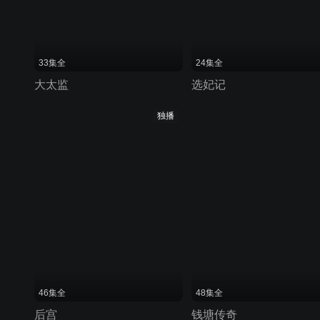
33集全
24集全
大太监
选妃记
独播
46集全
48集全
后宫
钱塘传奇