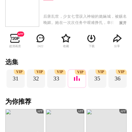
后唐乱世，少女七雪误入神秘的姽婳城，被赐名
晚媚。她在一次次任务中艰难挣扎，幸得身世成
展开
谜的影子长安多方卫护，两人斡旋于朝野纷争，
晚媚涅槃重生，成为新任城主，而这一切尽在公
子的算计之中……
超清画质
收藏
下载
分享
2422
选集
P
VIP
VIP
VIP
VIP
VIP
VIP
31
32
33
35
36
为你推荐
APP
APP
APP