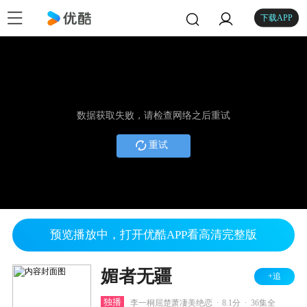
下载APP
数据获取失败，请检查网络之后重试
重试
预览播放中，打开优酷APP看高清完整版
媚者无疆
+追
.
.
独播
李一桐屈楚萧凄美绝恋
8.1分
36集全