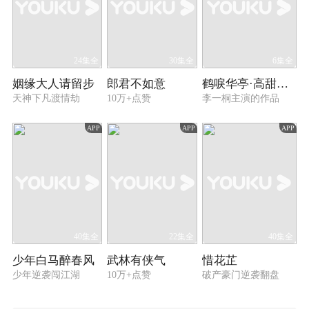
24集全
30集全
6集全
姻缘大人请留步
郎君不如意
鹤唳华亭·高甜番外
天神下凡渡情劫
10万+点赞
李一桐主演的作品
APP
APP
APP
40集全
22集全
40集全
少年白马醉春风
武林有侠气
惜花芷
少年逆袭闯江湖
10万+点赞
破产豪门逆袭翻盘