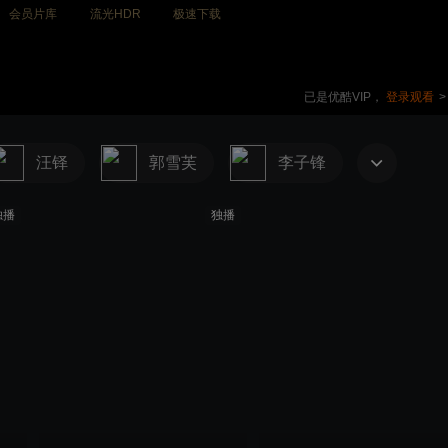
会员片库
流光HDR
极速下载
已是优酷VIP，
登录观看
>
汪铎
郭雪芙
李子锋
独播
独播