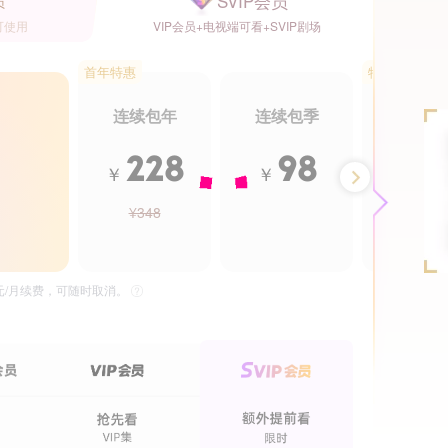
SVIP会员
员
可使用
VIP会员+电视端可看+SVIP剧场
首年特惠
特惠5.5折
连续包年
连续包季
年卡
228
98
2
￥
￥
￥
¥348
¥488
25集全
37集全
黑色月光
雨霖铃
独播
独播
独
5元/月续费，可随时取消。