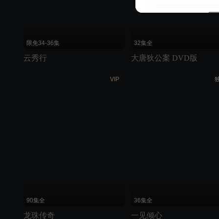
限免34-36集
32集全
云秀行
大唐狄公案 DVD版
VIP
90集全
36集全
龙珠传奇
一见倾心