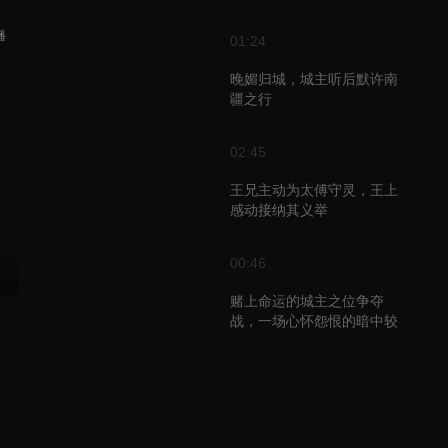
播
01:24
晚媚归城，城主听后默许南
疆之行
02:45
王兄主动为太傅守灵，王上
感动接纳其义举
00:46
赌上命运的城主之位争夺
战，一场心怀怨恨的暗中较
量
01:36
晚媚的期待与韩玥的离府，
武林大会将揭开真相