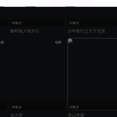
48集全
24集全
秦时丽人明月心
少年歌行之天下无双
独播
独播
36集全
28集全
金大班
香山奇缘