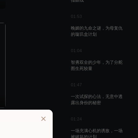
报眼线
01:53
晚媚的九命之谜，为母复仇
的璇玑盒计划
01:04
智勇双全的少年，为了分舵
图生死较量
01:47
一次试探的心法，无意中透
露出身份的秘密
01:24
播
一场充满心机的诱敌，一场
被破坏的计划