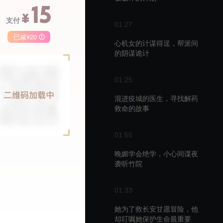
15
¥
支付
01:27
已减¥20
心机女的计谋得逞，帮派间
的阴谋诡计
季卡
月卡
68
148
50
01:25
￥
￥
混进疫城的医生，寻找解药
救命的故事
01:55
播
晚媚学会绝学，小心间谍夜
袭听竹院
01:33
她为了救长安甘愿冒险，他
却叮嘱她保护生命最重要