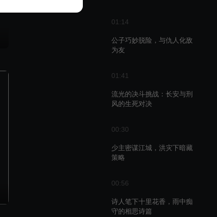
01:14
公子巧妙脱险，与仇人化敌
为友
01:41
流光的决斗挑战：长安与刑
风的生死对决
00:30
少主密谋江城，洪灾下暗藏
策略
00:56
诗人笔下十里花香，雨中痴
守的相思诗篇