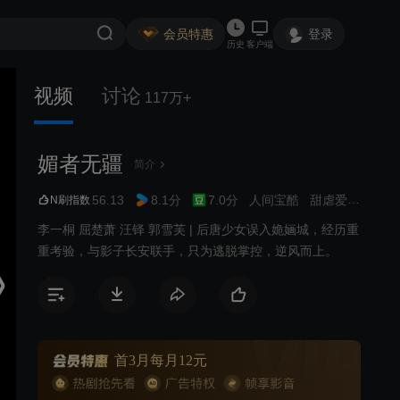
会员特惠
登录
历史
客户端
视频
讨论
117万+
媚者无疆
简介
56.13
8.1分
7.0分
人间宝酷
甜虐爱情
武侠
N刷指数
李一桐 屈楚萧 汪铎 郭雪芙 | 后唐少女误入姽婳城，经历重
重考验，与影子长安联手，只为逃脱掌控，逆风而上。
首3月每月12元