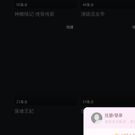
50集全
48集全
神雕续记·侠骨传薪
满级流女帝
独播
21集全
24集全
落难王妃
当家小娘子
注册/登录
请登录后购买，享