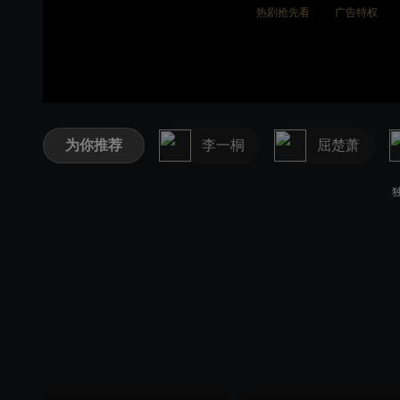
热剧抢先看
广告特权
为你推荐
李一桐
屈楚萧