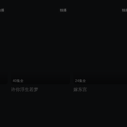
独播
独播
独
划线价说明：优酷展示的划线价为建议零售价
40集全
24集全
许你浮生若梦
嫁东宫