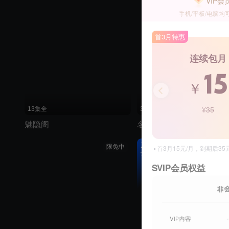
VIP会
手机/平板/电脑均
首3月特惠
连续包月
15
￥
¥35
13集全
30集全
魅隐阁
名门暗战
加追榜
限免中
首3月15元/月，到期后3
TOP
SVIP会员权益