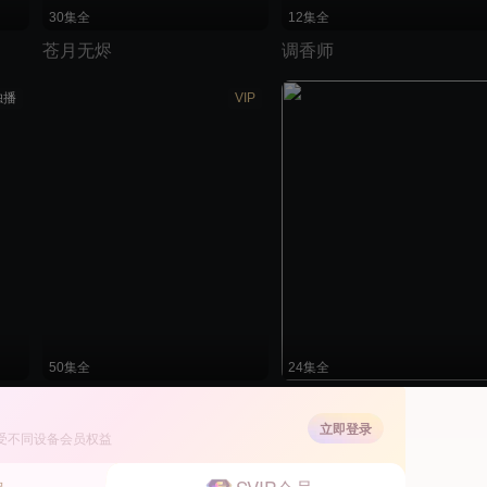
30集全
12集全
苍月无烬
调香师
独播
VIP
50集全
24集全
独孤皇后
半城明媚半城雨
立即登录
受不同设备会员权益
豆瓣
独播
独播
独
7.0分