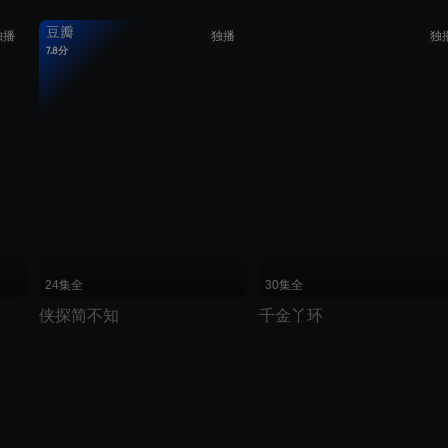
豆瓣
独播
独播
独
7.8分
划线价说明：优酷展示的划线价为建议零售价
24集全
30集全
侠探简不知
千金丫环