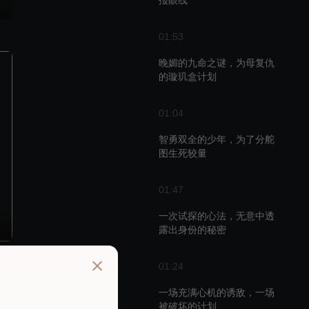
报眼线
01:53
晚媚的九命之谜，为母复仇
的璇玑盒计划
01:04
智勇双全的少年，为了分舵
图生死较量
01:47
一次试探的心法，无意中透
露出身份的秘密
01:24
播
一场充满心机的诱敌，一场
被破坏的计划