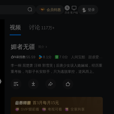
会员特惠
登录
历史
客户端
视频
讨论
117万+
媚者无疆
简介
55.59
8.1分
7.0分
人间宝酷
甜虐爱情
武侠
N刷指数
李一桐 屈楚萧 汪铎 郭雪芙 | 后唐少女误入姽婳城，经历重
重考验，与影子长安联手，只为逃脱掌控，逆风而上。
首3月每月15元