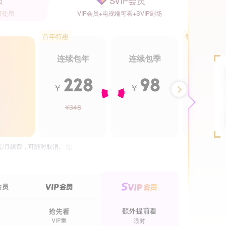
SVIP会员
员
可使用
VIP会员+电视端可看+SVIP剧场
首年特惠
特惠5.5折
连续包年
连续包季
年卡
228
98
2
￥
￥
￥
¥348
¥488
24集全
36集全
君心藏不住
一见倾心
独播
独播
独
5元/月续费，可随时取消。