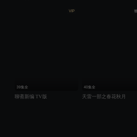
VIP
39集全
40集全
聊斋新编 TV版
天雷一部之春花秋月