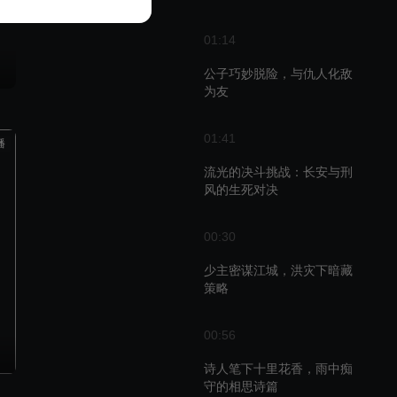
01:14
公子巧妙脱险，与仇人化敌
为友
01:41
播
流光的决斗挑战：长安与刑
风的生死对决
00:30
少主密谋江城，洪灾下暗藏
策略
00:56
诗人笔下十里花香，雨中痴
守的相思诗篇