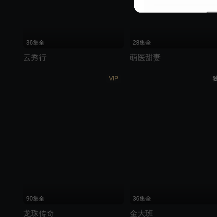
36集全
28集全
云秀行
萌医甜妻
VIP
90集全
36集全
龙珠传奇
金大班