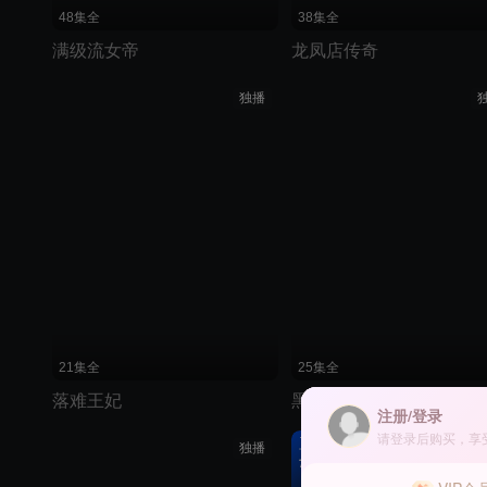
48集全
38集全
满级流女帝
龙凤店传奇
独播
21集全
25集全
落难王妃
黑色月光
注册/登录
请登录后购买，享
豆瓣
独播
7.0分