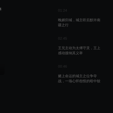
播
01:24
晚媚归城，城主听后默许南
疆之行
02:45
王兄主动为太傅守灵，王上
感动接纳其义举
00:46
赌上命运的城主之位争夺
战，一场心怀怨恨的暗中较
量
01:36
晚媚的期待与韩玥的离府，
武林大会将揭开真相