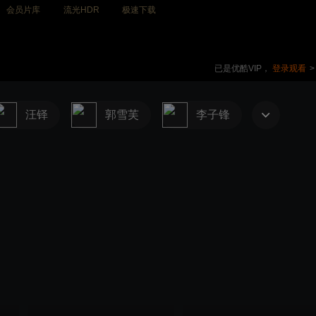
会员片库
流光HDR
极速下载
已是优酷VIP，
登录观看
>
汪铎
郭雪芙
李子锋