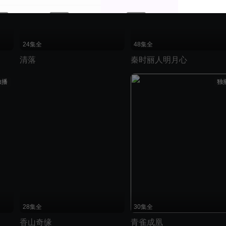
24集全
48集全
清落
秦时丽人明月心
独播
独
28集全
30集全
香山奇缘
青雀成凰