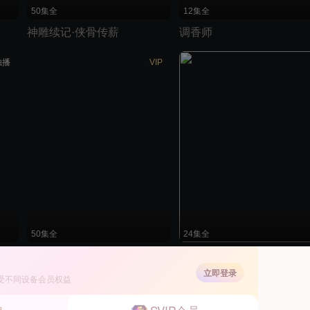
50集全
12集全
神雕续记·侠骨传薪
调香师
独播
VIP
50集全
24集全
独孤皇后
半城明媚半城雨
立即登录
受不同设备会员权益
独播
独播
独