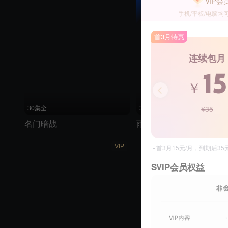
VIP会
手机/平板/电脑均
首3月特惠
连续包月
15
￥
¥35
30集全
37集全
名门暗战
雨霖铃
VIP
首3月15元/月，到期后3
SVIP会员权益