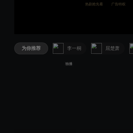
热剧抢先看
广告特权
为你推荐
李一桐
屈楚萧
独播