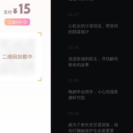
15
¥
支付
01:27
已减¥20
心机女的计谋得逞，帮派间
的阴谋诡计
季卡
月卡
68
148
50
01:25
￥
￥
混进疫城的医生，寻找解药
救命的故事
01:55
播
晚媚学会绝学，小心间谍夜
袭听竹院
01:33
她为了救长安甘愿冒险，他
却叮嘱她保护生命最重要