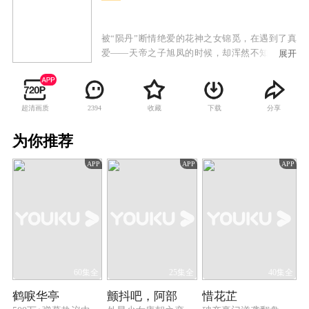
被“陨丹”断情绝爱的花神之女锦觅，在遇到了真
爱——天帝之子旭凤的时候，却浑然不知爱情为
展开
何物，因此笑料百出。同时，夜神润玉为了替母
报仇，谋划争夺天帝之位，却不知不觉中也已爱
上锦觅不可自拔，却不能停止利用她。而当锦觅
超清画质
收藏
下载
分享
2394
因为误会将旭凤一刀毙命之时，才终于吐出“陨
丹”冲破爱情的感知，为了寻回所爱，锦觅必须化
为你推荐
解与旭凤的误会，解救已经因爱生恨，堕入魔道
的魔尊旭凤。锦觅在天魔两界大战之中，以身挡
APP
APP
APP
在旭凤和润玉中间，最终魂飞而幻化成了旭凤眼
中的一滴泪。旭凤长久苦苦寻找不得，思及锦觅
而落泪，终于锦觅在花界的帮助下得以重生，和
旭凤在人间归隐生活。润玉默默祝福，却知道自
己必将是永世孤独的天帝。
60集全
25集全
40集全
鹤唳华亭
颤抖吧，阿部
惜花芷