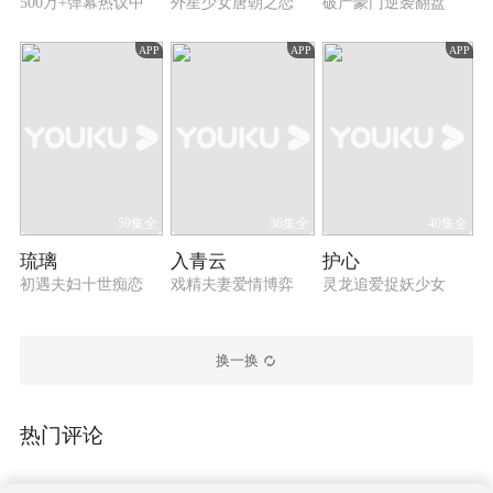
500万+弹幕热议中
外星少女唐朝之恋
破产豪门逆袭翻盘
APP
APP
APP
59集全
36集全
40集全
琉璃
入青云
护心
初遇夫妇十世痴恋
戏精夫妻爱情博弈
灵龙追爱捉妖少女
换一换
热门评论