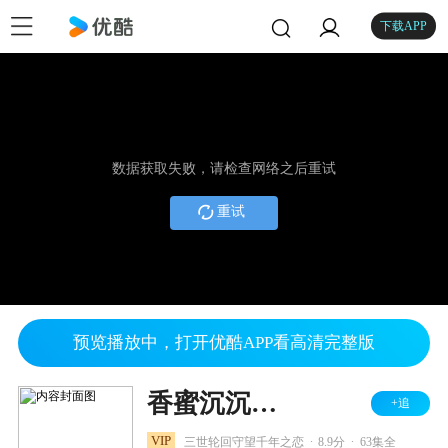
下载APP
数据获取失败，请检查网络之后重试
重试
预览播放中，打开优酷APP看高清完整版
香蜜沉沉烬如霜 TV版
+追
.
.
VIP
三世轮回守望千年之恋
8.9分
63集全