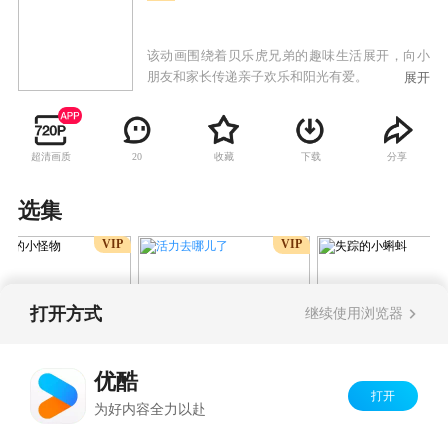
该动画围绕着贝乐虎兄弟的趣味生活展开，向小
朋友和家长传递亲子欢乐和阳光有爱。
展开
超清画质
收藏
下载
分享
20
选集
VIP
VIP
打开方式
继续使用浏览器
活力去哪儿了
里的小怪物
失踪的小蝌蚪
优酷
Copyright©
2026
优酷 youku.com
版权所有
打开
为好内容全力以赴
京ICP备06050721号-1