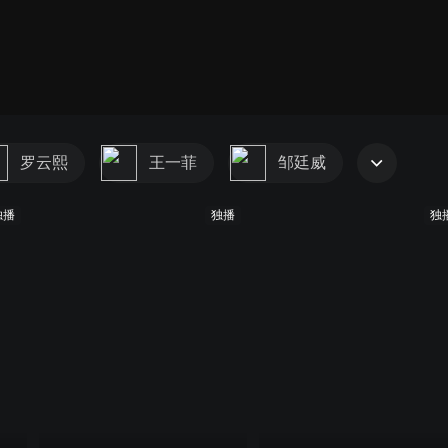
罗云熙
王一菲
邹廷威
独播
独播
独