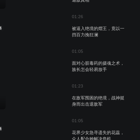
通敌真相
01:26
播
被逼入绝境的熠王，竟以一
挡百力挽狂澜
01:05
面对心脏毒药的摄魂之术，
族长怎会轻易放手
01:23
在敌军围困的绝境，战神挺
身而出击退敌军
01:05
播
花界少女急寻遗失的花蕊，
众人配合她解决危机