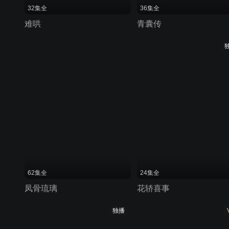
32集全
36集全
难哄
青囊传
62集全
24集全
凤骨琉璃
花轿喜事
独播