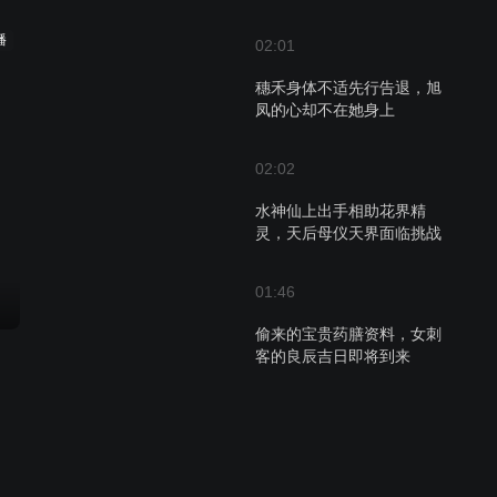
播
02:01
穗禾身体不适先行告退，旭
凤的心却不在她身上
02:02
水神仙上出手相助花界精
灵，天后母仪天界面临挑战
01:46
偷来的宝贵药膳资料，女刺
客的良辰吉日即将到来
00:56
在璇玑宫门口上演箭矢马拉
松，润玉面对灭灵箭