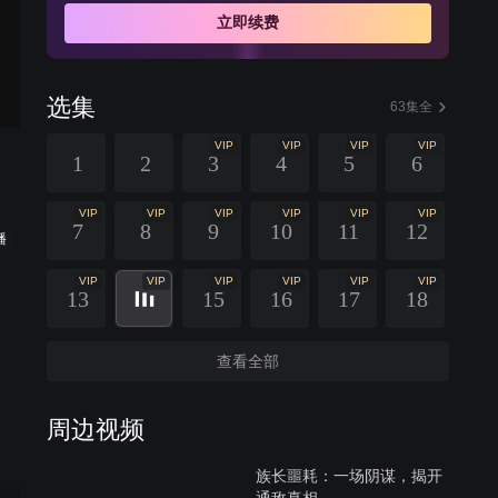
立即续费
选集
63集全
VIP
VIP
VIP
VIP
1
2
3
4
5
6
VIP
VIP
VIP
VIP
VIP
VIP
7
8
9
10
11
12
播
VIP
VIP
VIP
VIP
VIP
VIP
13
15
16
17
18
查看全部
周边视频
族长噩耗：一场阴谋，揭开