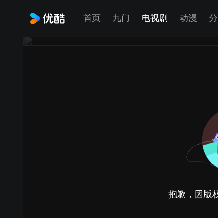
首页
九门
电视剧
动漫
分
抱歉，因版