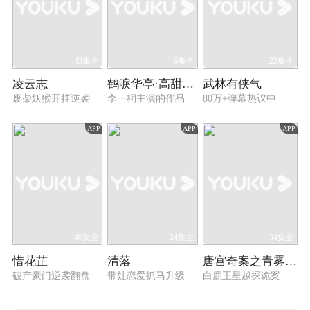
43集全
6集全
22集全
凌云志
鹤唳华亭·高甜番外
武林有侠气
废柴妖猴开挂逆袭
李一桐主演的作品
80万+弹幕热议中
APP
APP
APP
40集全
24集全
34集全
惜花芷
清落
唐宫奇案之青雾风鸣
破产豪门逆袭翻盘
带娃恋爱抓马升级
白鹿王星越探诡案