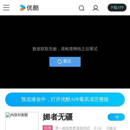
下载APP
数据获取失败，请检查网络之后重试
重试
预览播放中，打开优酷APP看高清完整版
媚者无疆
+追
.
.
独播
李一桐屈楚萧凄美绝恋
8.1分
36集全