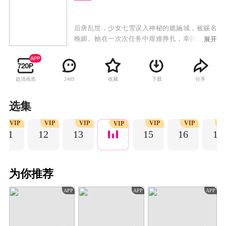
后唐乱世，少女七雪误入神秘的姽婳城，被赐名
晚媚。她在一次次任务中艰难挣扎，幸得身世成
展开
谜的影子长安多方卫护，两人斡旋于朝野纷争，
晚媚涅槃重生，成为新任城主，而这一切尽在公
子的算计之中……
超清画质
收藏
下载
分享
2489
选集
VIP
VIP
VIP
VIP
VIP
V
VIP
11
12
13
15
16
17
为你推荐
APP
APP
APP