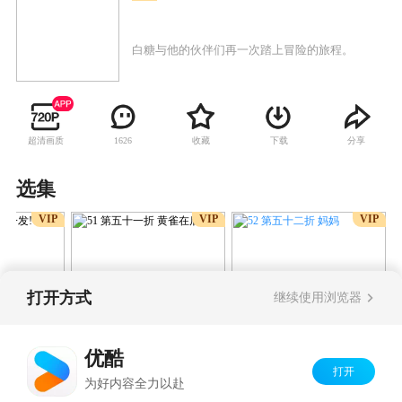
白糖与他的伙伴们再一次踏上冒险的旅程。
超清画质
收藏
下载
分享
1626
选集
VIP
VIP
VIP
打开方式
继续使用浏览器
52 第五十二折 妈妈
 千钧一发!
51 第五十一折 黄雀在
后!
优酷
打开
Copyright©
2026
优酷 youku.com
版权所有
为好内容全力以赴
京ICP备06050721号-1