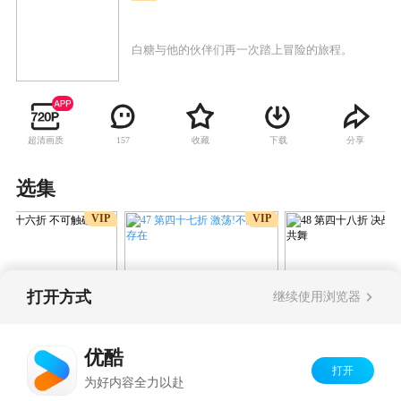
白糖与他的伙伴们再一次踏上冒险的旅程。
超清画质
收藏
下载
分享
157
选集
VIP
VIP
打开方式
继续使用浏览器
47 第四十七折 激荡!不融的
第四十六折 不可触
48 第四十八折 决
存在
物!
盾的共舞
优酷
打开
Copyright©
2026
优酷 youku.com
版权所有
为好内容全力以赴
京ICP备06050721号-1