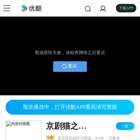
下载APP
数据获取失败，请检查网络之后重试
重试
预览播放中，打开优酷APP看高清完整版
京剧猫之乘风破浪
+追
.
.
VIP
身宗背后的巨大阴谋
9.4分
52集全