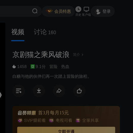
会员特惠
登录
历史
客户端
视频
讨论
160
京剧猫之乘风破浪
简介
1458
9.1分
冒险
热血
白糖与他的伙伴们再一次踏上冒险的旅程。
首3月每月15元
立即开通