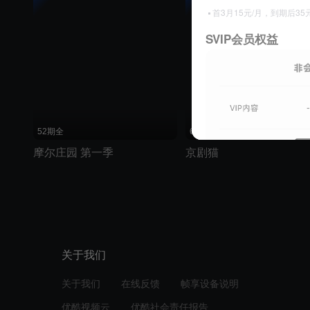
首3月15元/月，到期后3
SVIP会员权益
52期全
60期全
摩尔庄园 第一季
京剧猫
关于我们
关于我们
在线反馈
帧享设备说明
优酷视频云
优酷社会责任报告