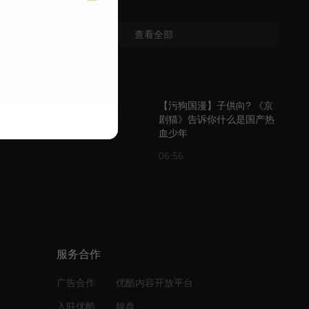
查看全部
周边视频
【污狗国漫】子供向? 《京
剧猫》告诉你什么是国产热
血少年
06:56
京剧猫第三季最皮发布会
15:35
服务合作
京剧猫第三季 终极预告
广告合作
优酷内容开放平台
入驻优酷
娱盘