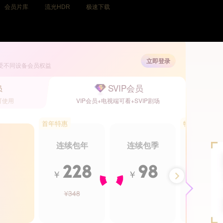
会员片库
流光HDR
极速下载
已是优酷VIP，
登录观看
>
立即登录
受不同设备会员权益
|
SVIP会员
员
可使用
VIP会员+电视端可看+SVIP剧场
首年特惠
特惠5.5折
连续包年
连续包季
年卡
228
98
2
￥
￥
￥
¥348
¥488
VIP