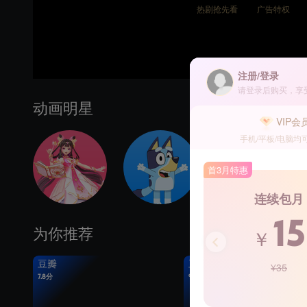
热剧抢先看
广告特权
注册/登录
请登录后购买，享
动画明星
VIP会
手机/平板/电脑均
首3月特惠
连续包月
15
为你推荐
￥
豆瓣
豆瓣
¥35
7.8分
9.4分