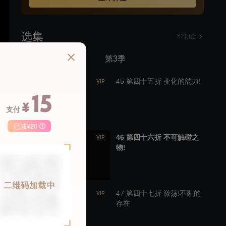
选集
52期全
第1季
第2季
第3季
45 第四十五折 变化的韵力!
VIP
15
¥
支付
已减¥20
46 第四十六折 不可触碰之
VIP
季卡
月卡
物!
68
148
50
￥
￥
47 第四十七折 激荡!不融的
VIP
存在