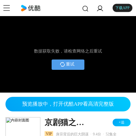
下载APP
数据获取失败，请检查网络之后重试
重试
预览播放中，打开优酷APP看高清完整版
京剧猫之乘风破浪
+追
.
.
VIP
身宗背后的巨大阴谋
9.4分
52集全