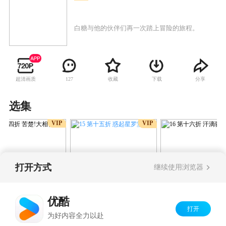
白糖与他的伙伴们再一次踏上冒险的旅程。
超清画质
收藏
下载
分享
127
选集
VIP
VIP
打开方式
继续使用浏览器
15 第十五折 惑起星罗堂
第十四折 苦楚!大相
16 第十六折 汗
优酷
打开
Copyright©
2026
优酷 youku.com
版权所有
为好内容全力以赴
京ICP备06050721号-1