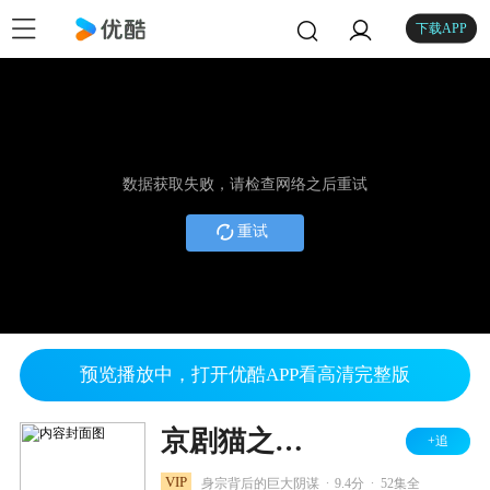
下载APP
数据获取失败，请检查网络之后重试
重试
预览播放中，打开优酷APP看高清完整版
京剧猫之乘风破浪
+追
.
.
VIP
身宗背后的巨大阴谋
9.4分
52集全