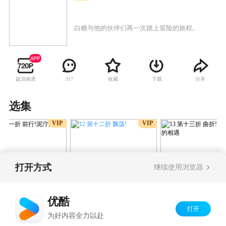
白糖与他的伙伴们再一次踏上冒险的旅程。
超清画质
收藏
下载
分享
317
选集
VIP
VIP
打开方式
继续使用浏览器
12 第十二折 飘荡!
第十一折 前行!泥泞
13 第十三折 曲折
路转的相遇
优酷
打开
Copyright©
2026
优酷 youku.com
版权所有
为好内容全力以赴
京ICP备06050721号-1