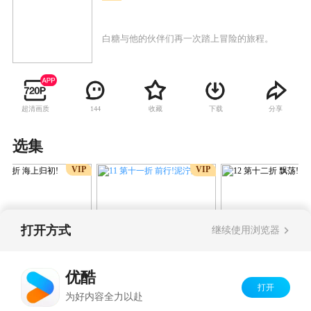
白糖与他的伙伴们再一次踏上冒险的旅程。
超清画质
收藏
下载
分享
144
选集
VIP
VIP
打开方式
继续使用浏览器
11 第十一折 前行!泥泞之路
第十折 海上归初!
12 第十二折 飘荡
优酷
打开
Copyright©
2026
优酷 youku.com
版权所有
为好内容全力以赴
京ICP备06050721号-1