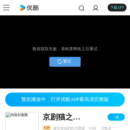
下载APP
数据获取失败，请检查网络之后重试
重试
预览播放中，打开优酷APP看高清完整版
京剧猫之乘风破浪
+追
.
.
VIP
身宗背后的巨大阴谋
9.4分
52集全