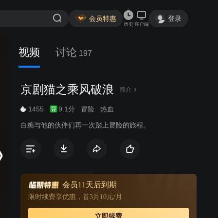
会员特惠
登录
历史
客户端
视频
讨论
197
京剧猫之乘风破浪
简介
1455
9.1分
冒险
热血
白糖与他的伙伴们再一次踏上冒险的旅程。
会员11天后到期
限时续费享优惠，首3月10元/月
立即续费