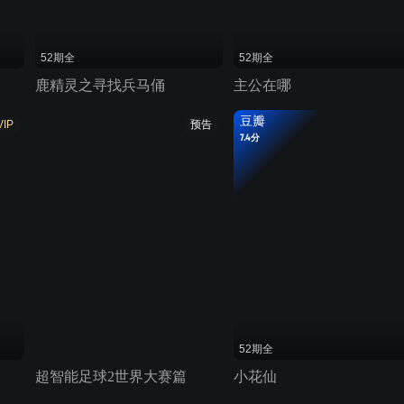
52期全
52期全
鹿精灵之寻找兵马俑
主公在哪
豆瓣
VIP
预告
7.4分
52期全
超智能足球2世界大赛篇
小花仙