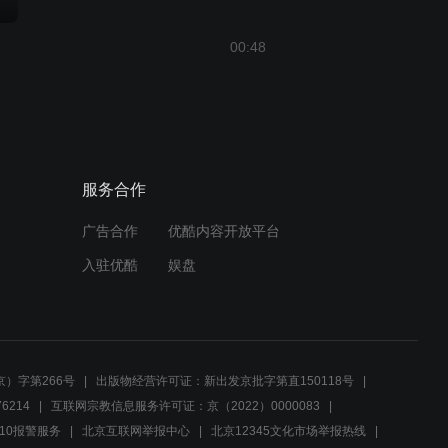
00:48
舅父回忆身宗往事
01:02
服务合作
小青确认身份 秒变公主
广告合作
优酷内容开放平台
入驻优酷
娱盘
02:03
莫邪告知身世谜团 小青痛哭
流涕
01:15
）字第266号
出版物经营许可证：新出发京批字第直150118号
6214
互联网宗教信息服务许可证：京（2022）0000083
星罗班，身宗乐园一日游！
10报警服务
北京互联网举报中心
北京12345文化市场举报热线