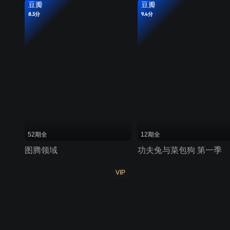
豆瓣
豆瓣
8.5分
9.4分
52期全
12期全
图腾领域
功夫兔与菜包狗 第一季
VIP