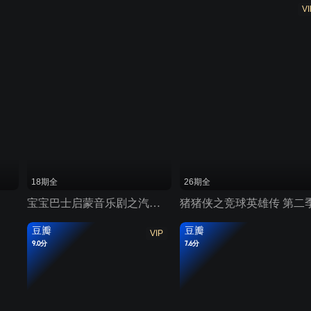
VI
18期全
26期全
宝宝巴士启蒙音乐剧之汽车帮帮队
猪猪侠之竞球英雄传 第二
豆瓣
豆瓣
VIP
9.0分
7.6分