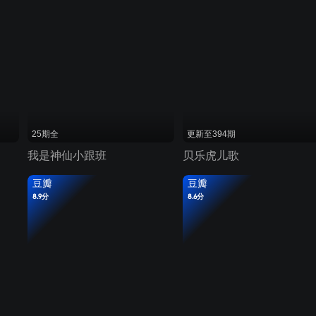
25期全
更新至394期
我是神仙小跟班
贝乐虎儿歌
豆瓣
豆瓣
8.9分
8.6分