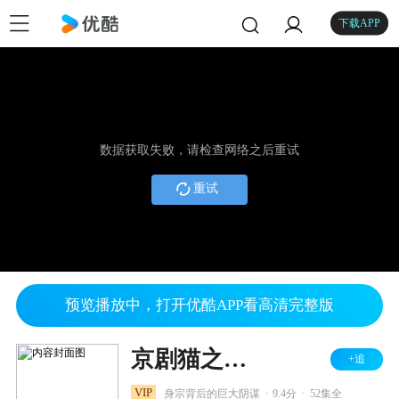
下载APP
数据获取失败，请检查网络之后重试
重试
预览播放中，打开优酷APP看高清完整版
京剧猫之乘风破浪
+追
.
.
VIP
身宗背后的巨大阴谋
9.4分
52集全