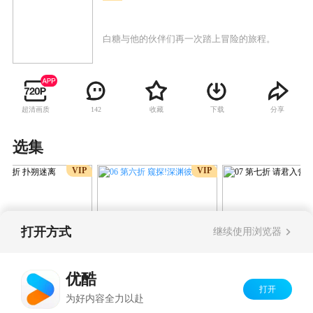
白糖与他的伙伴们再一次踏上冒险的旅程。
超清画质
收藏
下载
分享
142
选集
VIP
VIP
打开方式
继续使用浏览器
06 第六折 窥探!深渊彼端
第五折 扑朔迷离
07 第七折 请君
优酷
打开
Copyright©
2026
优酷 youku.com
版权所有
为好内容全力以赴
京ICP备06050721号-1