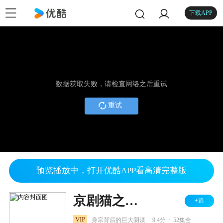
下载APP
数据获取失败，请检查网络之后重试
重试
预览播放中，打开优酷APP看高清完整版
京剧猫之乘风破浪
+追
.
.
VIP
身宗背后的巨大阴谋
9.4分
52集全