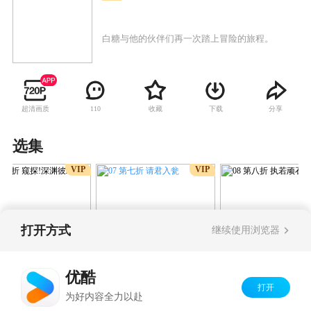
白糖与他的伙伴们再一次踏上冒险的旅程。
超清画质
收藏
下载
分享
110
选集
VIP
VIP
打开方式
继续使用浏览器
07 第七折 请君入瓮
第六折 窥探!深渊彼
08 第八折 执若
优酷
打开
Copyright©
2026
优酷 youku.com
版权所有
为好内容全力以赴
京ICP备06050721号-1