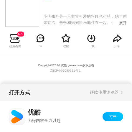
小猪佩奇是一只非常可爱的粉红色小猪，她与弟
弟乔治、爸爸和妈妈快乐地住在一起。小猪佩奇
展开
最喜欢做的事情是玩游戏，打扮的漂漂亮亮，渡
假和住在小泥坑里快乐的跳上跳下！除了这些，
她还喜欢到处探险，虽然有些时候会遇到一些小
超清画质
收藏
下载
分享
96
状况，但总可以化险为夷，而且都会带给大家意
外的惊喜！
Copyright©
2026
优酷 youku.com
版权所有
京ICP备06050721号-1
打开方式
继续使用浏览器
优酷
打开
为好内容全力以赴