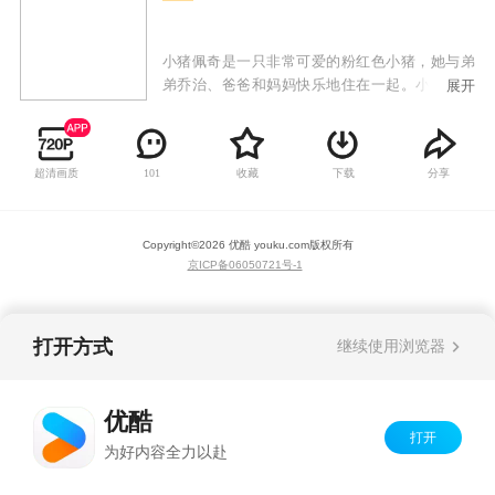
小猪佩奇是一只非常可爱的粉红色小猪，她与弟
弟乔治、爸爸和妈妈快乐地住在一起。小猪佩奇
展开
最喜欢做的事情是玩游戏，打扮的漂漂亮亮，渡
假和住在小泥坑里快乐的跳上跳下！除了这些，
她还喜欢到处探险，虽然有些时候会遇到一些小
超清画质
收藏
下载
分享
101
状况，但总可以化险为夷，而且都会带给大家意
外的惊喜！
Copyright©
2026
优酷 youku.com
版权所有
京ICP备06050721号-1
打开方式
继续使用浏览器
优酷
打开
为好内容全力以赴