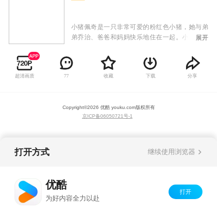
小猪佩奇是一只非常可爱的粉红色小猪，她与弟
弟乔治、爸爸和妈妈快乐地住在一起。小猪佩奇
展开
最喜欢做的事情是玩游戏，打扮的漂漂亮亮，渡
假和住在小泥坑里快乐的跳上跳下！除了这些，
她还喜欢到处探险，虽然有些时候会遇到一些小
超清画质
收藏
下载
分享
77
状况，但总可以化险为夷，而且都会带给大家意
外的惊喜！
Copyright©
2026
优酷 youku.com
版权所有
京ICP备06050721号-1
打开方式
继续使用浏览器
优酷
打开
为好内容全力以赴