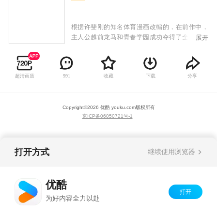
根据许斐刚的知名体育漫画改编的，在前作中，
主人公越前龙马和青春学园成功夺得了全国大赛
展开
的冠军，故事也就此暂告一段落。本次的《新网
球王子》的剧情便是紧接着前作的最终回，从全
国大赛数月后说起。从美国回来的龙马接受了更
超清画质
收藏
下载
分享
991
加严苛的训练，表示日本已经无法满足王子们
了，他们终于将要进军世界了。
Copyright©
2026
优酷 youku.com
版权所有
京ICP备06050721号-1
打开方式
继续使用浏览器
优酷
打开
为好内容全力以赴