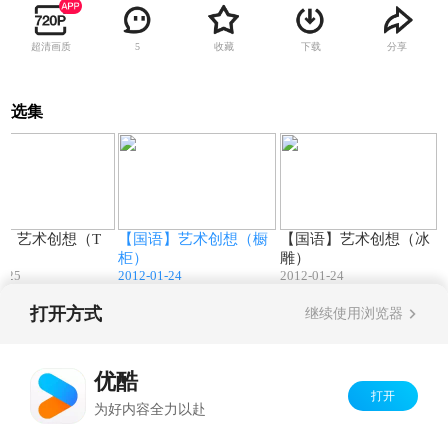
超清画质
收藏
下载
分享
5
选集
16:09
12:17
02:20
语】艺术创想（T
【国语】艺术创想（橱
【国语】艺术创想（冰
案）
柜）
雕）
1-25
2012-01-24
2012-01-24
打开方式
继续使用浏览器
Copyright©
2026
优酷 youku.com
版权所有
京ICP备06050721号-1
优酷
打开
为好内容全力以赴